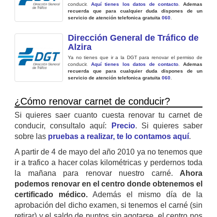
conducir.
Aquí tienes los datos de contacto
.
Ademas
recuerda que para cualquier duda dispones de un
servicio de atención telefonica gratuita
060
.
Dirección General de Tráfico de
Alzira
Ya no tienes que ir a la DGT para renovar el permiso de
conducir.
Aquí tienes los datos de contacto
.
Ademas
recuerda que para cualquier duda dispones de un
servicio de atención telefonica gratuita
060
.
¿Cómo renovar carnet de conducir?
Si quieres saer cuanto cuesta renovar tu carnet de
conducir, consultalo aquí:
Precio
. Si quieres saber
sobre las
pruebas a realizar, te lo contamos aquí
.
A partir de 4 de mayo del año 2010 ya no tenemos que
ir a trafico a hacer colas kilométricas y perdernos toda
la mañana para renovar nuestro carné.
Ahora
podemos renovar en el centro donde obtenemos el
certificado médico.
Además el mismo día de la
aprobación del dicho examen, si tenemos el carné (sin
retirar) y el saldo de puntos sin agotarse, el centro nos