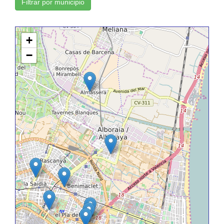
Filtrar por municipio
+
−