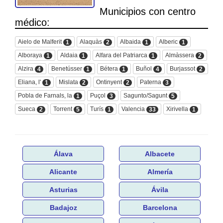
Municipios con centro
médico:
Aielo de Malferit
Alaquàs
Albaida
Alberic
1
2
1
1
Alboraya
Aldaia
Alfara del Patriarca
Almàssera
1
1
1
2
Alzira
Benetússer
Bétera
Buñol
Burjassot
4
1
1
4
2
Eliana, l'
Mislata
Ontinyent
Paterna
1
2
2
3
Pobla de Farnals, la
Puçol
Sagunto/Sagunt
1
3
5
Sueca
Torrent
Turís
Valencia
Xirivella
2
5
1
33
1
Álava
Albacete
Alicante
Almería
Asturias
Ávila
Badajoz
Barcelona