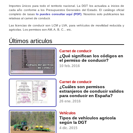
Importes únicos para todo el territorio nacional. La DGT los actualiza a inicios de
cada año conforme a los Presupuestos Generales del Estado. El catálogo oficial
completo de tasas
lo puedes consultar aquí (PDF)
. Nosotros solo publicamos las
relativas al carnet de conducir.
Las licencias de conducir son LCM y LVA, para vehículos de movilidad reducida y
agricolas. Los permisos son AM, A, B, C... etc.
Últimos articulos
Carnet de conducir
¿Qué significan los códigos en
el permiso de conducir?
10 feb. 2016
Carnet de conducir
¿Cuáles son permisos
extranjeros de conducir validos
para conducir en España?
26 ene. 2016
Vehículos
Tipos de vehículos agricola
según la DGT
4 dic. 2015