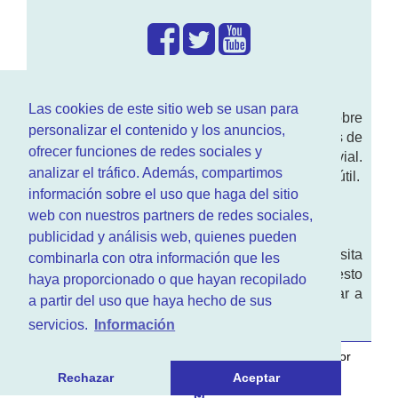
¿Que hacemos?
Las cookies de este sitio web se usan para
En
www.RenovarCarnet.com
Te contamos sobre
personalizar el contenido y los anuncios,
la
renovación del permiso
de conducir, noticias de
ofrecer funciones de redes sociales y
actualidad motor y sobre todo seguridad vial.
analizar el tráfico. Además, compartimos
Ademas tenemos todo tipo de información DGT útil.
información sobre el uso que haga del sitio
¿Quienes somos?
web con nuestros partners de redes sociales,
publicidad y análisis web, quienes pueden
Quieres saber quien mantiene la pagina, visita
combinarla con otra información que les
nuestra
sección de contacto
. Aquí tienes nuesto
haya proporcionado o que hayan recopilado
aviso legal
. Basicamente no queremos engañar a
a partir del uso que haya hecho de sus
nadie.
servicios.
Información
Este sitio web es desarrollado y mantenido con
por
www.azr.es
.
Rechazar
Aceptar