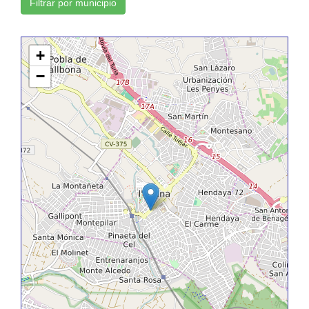
Filtrar por municipio
+
−