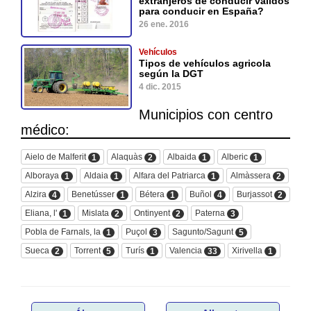
extranjeros de conducir validos
para conducir en España?
26 ene. 2016
Vehículos
Tipos de vehículos agricola
según la DGT
4 dic. 2015
Municipios con centro
médico:
Aielo de Malferit
Alaquàs
Albaida
Alberic
1
2
1
1
Alboraya
Aldaia
Alfara del Patriarca
Almàssera
1
1
1
2
Alzira
Benetússer
Bétera
Buñol
Burjassot
4
1
1
4
2
Eliana, l'
Mislata
Ontinyent
Paterna
1
2
2
3
Pobla de Farnals, la
Puçol
Sagunto/Sagunt
1
3
5
Sueca
Torrent
Turís
Valencia
Xirivella
2
5
1
33
1