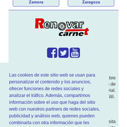
Zamora
Zaragoza
¿Que hacemos?
Las cookies de este sitio web se usan para
En
www.RenovarCarnet.com
Te contamos sobre
personalizar el contenido y los anuncios,
la
renovación del permiso
de conducir, noticias de
ofrecer funciones de redes sociales y
actualidad motor y sobre todo seguridad vial.
analizar el tráfico. Además, compartimos
Ademas tenemos todo tipo de información DGT útil.
información sobre el uso que haga del sitio
¿Quienes somos?
web con nuestros partners de redes sociales,
publicidad y análisis web, quienes pueden
Quieres saber quien mantiene la pagina, visita
combinarla con otra información que les