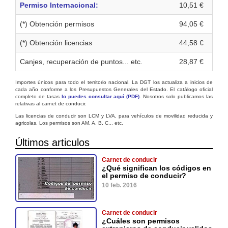
Permiso Internacional:
10,51 €
(*) Obtención permisos
94,05 €
(*) Obtención licencias
44,58 €
Canjes, recuperación de puntos... etc.
28,87 €
Importes únicos para todo el territorio nacional. La DGT los actualiza a inicios de
cada año conforme a los Presupuestos Generales del Estado. El catálogo oficial
completo de tasas
lo puedes consultar aquí (PDF)
. Nosotros solo publicamos las
relativas al carnet de conducir.
Las licencias de conducir son LCM y LVA, para vehículos de movilidad reducida y
agricolas. Los permisos son AM, A, B, C... etc.
Últimos articulos
Carnet de conducir
¿Qué significan los códigos en
el permiso de conducir?
10 feb. 2016
Carnet de conducir
¿Cuáles son permisos