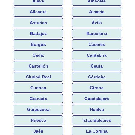
Álava
Albacete
Alicante
Almería
Asturias
Ávila
Badajoz
Barcelona
Burgos
Cáceres
Cádiz
Cantabria
Castellón
Ceuta
Ciudad Real
Córdoba
Cuenca
Girona
Granada
Guadalajara
Guipúzcoa
Huelva
Huesca
Islas Baleares
Jaén
La Coruña