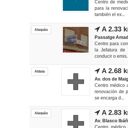
Centro de medic
para la renovac
también el ex...
A 2.33 
Alaquàs
Passatge Amade
Centro para con
la Jefatura de
conducir o emis.
A 2.68 
Aldaia
Av. dos de Maig
Centro médico a
renovación de p
se encarga d...
A 2.83 
Alaquàs
Av. Blasco Ibáñ
Centro médico 