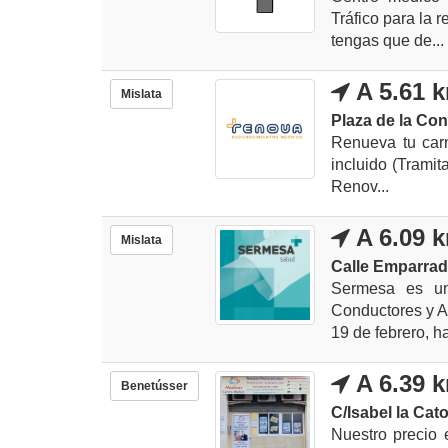
Tráfico para la 
tengas que de...
A 5.61 
Mislata
Plaza de la Con
Renueva tu carn
incluido (Tramit
Renov...
A 6.09 
Mislata
Calle Emparrad
Sermesa es un
Conductores y A
19 de febrero, ha
A 6.39 
Benetússer
C/Isabel la Cato
Nuestro precio 