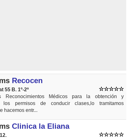
kms
Recocen
t 55 B. 1º-2ª
s Reconocimientos Médicos para la obtención y
 los permisos de conducir clases,lo tramitamos
le hacemos entr...
kms
Clinica la Eliana
12.