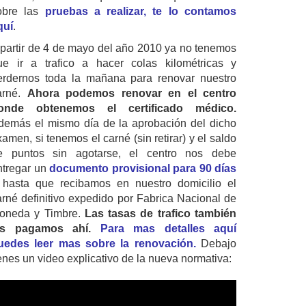
obre las
pruebas a realizar, te lo contamos
quí
.
 partir de 4 de mayo del año 2010 ya no tenemos
ue ir a trafico a hacer colas kilométricas y
erdernos toda la mañana para renovar nuestro
arné.
Ahora podemos renovar en el centro
onde obtenemos el certificado médico.
demás el mismo día de la aprobación del dicho
amen, si tenemos el carné (sin retirar) y el saldo
e puntos sin agotarse, el centro nos debe
ntregar un
documento provisional para 90 días
 hasta que recibamos en nuestro domicilio el
arné definitivo expedido por Fabrica Nacional de
oneda y Timbre.
Las tasas de trafico también
as pagamos ahí.
Para mas detalles aquí
uedes leer mas sobre la renovación.
Debajo
ienes un video explicativo de la nueva normativa: