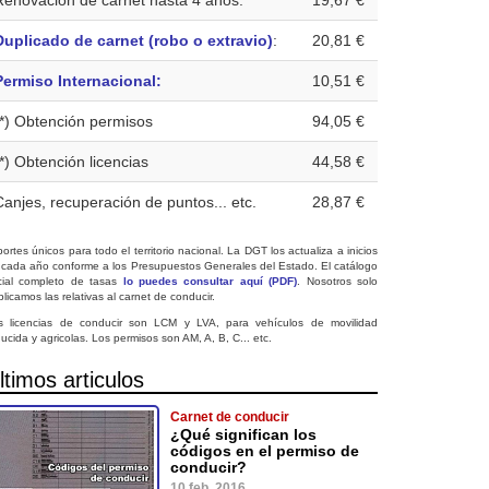
Renovación de carnet hasta 4 años:
19,67 €
Duplicado de carnet (robo o extravio)
:
20,81 €
Permiso Internacional:
10,51 €
(*) Obtención permisos
94,05 €
(*) Obtención licencias
44,58 €
Canjes, recuperación de puntos... etc.
28,87 €
ortes únicos para todo el territorio nacional. La DGT los actualiza a inicios
 cada año conforme a los Presupuestos Generales del Estado. El catálogo
icial completo de tasas
lo puedes consultar aquí (PDF)
. Nosotros solo
licamos las relativas al carnet de conducir.
s licencias de conducir son LCM y LVA, para vehículos de movilidad
ucida y agricolas. Los permisos son AM, A, B, C... etc.
ltimos articulos
Carnet de conducir
¿Qué significan los
códigos en el permiso de
conducir?
10 feb. 2016