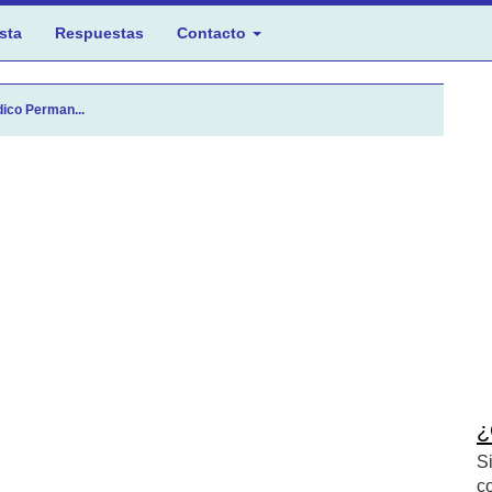
sta
Respuestas
Contacto
ico Perman...
¿
S
c