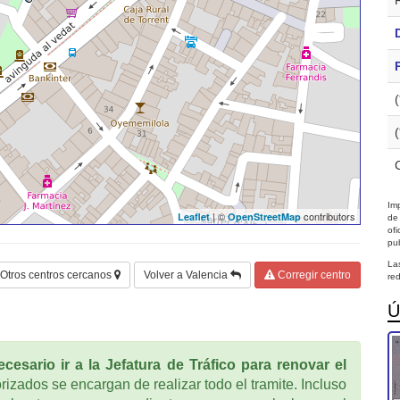
Imp
| ©
contributors
Leaflet
OpenStreetMap
de
of
pub
La
Otros centros cercanos
Volver a Valencia
Corregir centro
red
Ú
cesario ir a la Jefatura de Tráfico para renovar el
rizados se encargan de realizar todo el tramite. Incluso