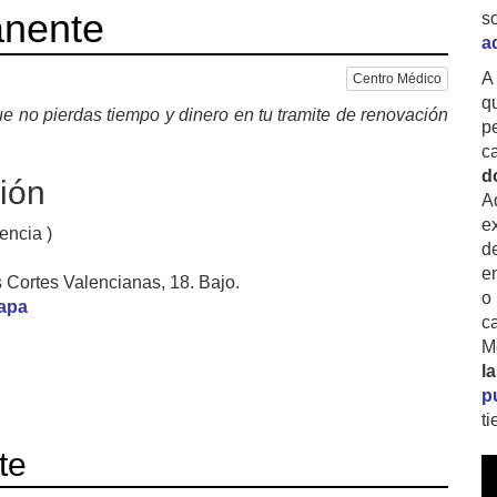
anente
s
a
A
Centro Médico
q
e no pierdas tiempo y dinero en tu tramite de renovación
p
c
d
ión
A
ex
lencia )
d
e
s Cortes Valencianas, 18. Bajo.
o
mapa
c
M
l
p
t
te