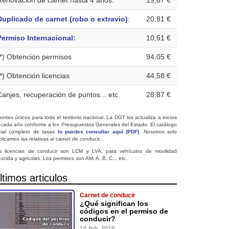
Renovación de carnet hasta 4 años:
19,67 €
Duplicado de carnet (robo o extravio)
:
20,81 €
Permiso Internacional:
10,51 €
(*) Obtención permisos
94,05 €
(*) Obtención licencias
44,58 €
Canjes, recuperación de puntos... etc.
28,87 €
ortes únicos para todo el territorio nacional. La DGT los actualiza a inicios
 cada año conforme a los Presupuestos Generales del Estado. El catálogo
icial completo de tasas
lo puedes consultar aquí (PDF)
. Nosotros solo
licamos las relativas al carnet de conducir.
s licencias de conducir son LCM y LVA, para vehículos de movilidad
ucida y agricolas. Los permisos son AM, A, B, C... etc.
ltimos articulos
Carnet de conducir
¿Qué significan los
códigos en el permiso de
conducir?
10 feb. 2016