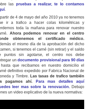
obre las
pruebas a realizar, te lo contamos
quí
.
 partir de 4 de mayo del año 2010 ya no tenemos
ue ir a trafico a hacer colas kilométricas y
erdernos toda la mañana para renovar nuestro
arné.
Ahora podemos renovar en el centro
onde obtenemos el certificado médico.
demás el mismo día de la aprobación del dicho
amen, si tenemos el carné (sin retirar) y el saldo
e puntos sin agotarse, el centro nos debe
ntregar un
documento provisional para 90 días
 hasta que recibamos en nuestro domicilio el
arné definitivo expedido por Fabrica Nacional de
oneda y Timbre.
Las tasas de trafico también
as pagamos ahí.
Para mas detalles aquí
uedes leer mas sobre la renovación.
Debajo
ienes un video explicativo de la nueva normativa: