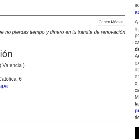
s
a
A
Centro Médico
q
e no pierdas tiempo y dinero en tu tramite de renovación
p
c
d
ión
A
ex
( Valencia )
d
e
Catolica, 6
o
mapa
c
M
l
p
t