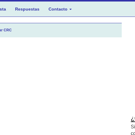
sta
Respuestas
Contacto
ar CRC
¿
S
c