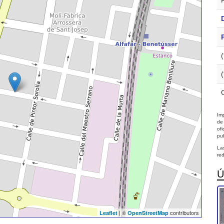
Imp
de
of
pub
La
red
Ú
| ©
contributors
Leaflet
OpenStreetMap