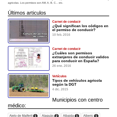
agricolas. Los permisos son AM, A, B, C... etc.
Últimos articulos
Carnet de conducir
¿Qué significan los códigos en
el permiso de conducir?
10 feb. 2016
Carnet de conducir
¿Cuáles son permisos
extranjeros de conducir validos
para conducir en España?
26 ene. 2016
Vehículos
Tipos de vehículos agricola
según la DGT
4 dic. 2015
Municipios con centro
médico:
Aielo de Malferit
Alaquàs
Albaida
Alberic
1
2
1
1