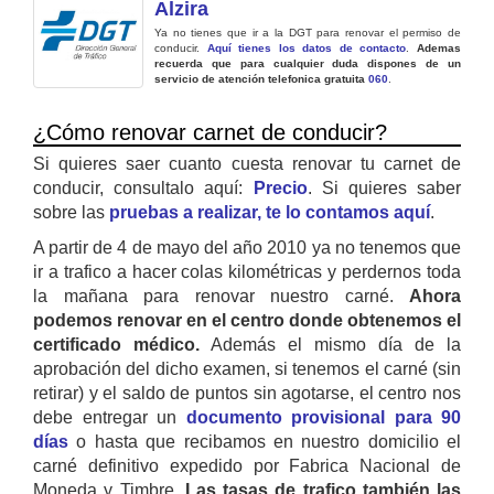
Alzira
Ya no tienes que ir a la DGT para renovar el permiso de
conducir.
Aquí tienes los datos de contacto
.
Ademas
recuerda que para cualquier duda dispones de un
servicio de atención telefonica gratuita
060
.
¿Cómo renovar carnet de conducir?
Si quieres saer cuanto cuesta renovar tu carnet de
conducir, consultalo aquí:
Precio
. Si quieres saber
sobre las
pruebas a realizar, te lo contamos aquí
.
A partir de 4 de mayo del año 2010 ya no tenemos que
ir a trafico a hacer colas kilométricas y perdernos toda
la mañana para renovar nuestro carné.
Ahora
podemos renovar en el centro donde obtenemos el
certificado médico.
Además el mismo día de la
aprobación del dicho examen, si tenemos el carné (sin
retirar) y el saldo de puntos sin agotarse, el centro nos
debe entregar un
documento provisional para 90
días
o hasta que recibamos en nuestro domicilio el
carné definitivo expedido por Fabrica Nacional de
Moneda y Timbre.
Las tasas de trafico también las