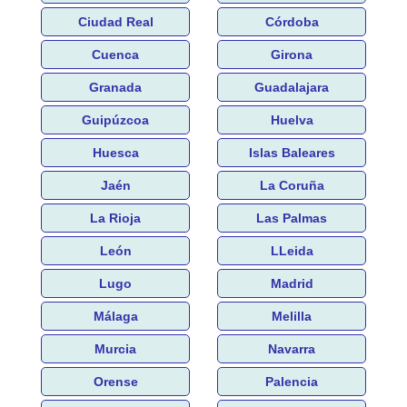
Ciudad Real
Córdoba
Cuenca
Girona
Granada
Guadalajara
Guipúzcoa
Huelva
Huesca
Islas Baleares
Jaén
La Coruña
La Rioja
Las Palmas
León
LLeida
Lugo
Madrid
Málaga
Melilla
Murcia
Navarra
Orense
Palencia