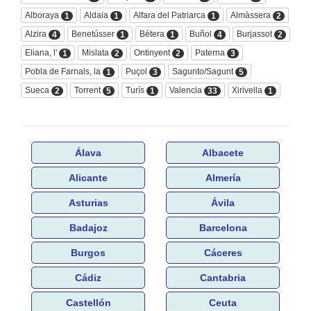
Alboraya
Aldaia
Alfara del Patriarca
Almàssera
1
1
1
2
Alzira
Benetússer
Bétera
Buñol
Burjassot
4
1
1
4
2
Eliana, l'
Mislata
Ontinyent
Paterna
1
2
2
3
Pobla de Farnals, la
Puçol
Sagunto/Sagunt
1
3
5
Sueca
Torrent
Turís
Valencia
Xirivella
2
5
1
33
1
Álava
Albacete
Alicante
Almería
Asturias
Ávila
Badajoz
Barcelona
Burgos
Cáceres
Cádiz
Cantabria
Castellón
Ceuta