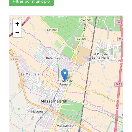
Filtrar por municipio
+
−