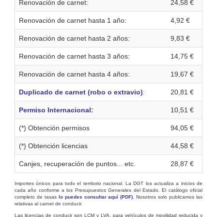
Renovación de carnet:
24,58 €
Renovación de carnet hasta 1 año:
4,92 €
Renovación de carnet hasta 2 años:
9,83 €
Renovación de carnet hasta 3 años:
14,75 €
Renovación de carnet hasta 4 años:
19,67 €
Duplicado de carnet (robo o extravio)
:
20,81 €
Permiso Internacional:
10,51 €
(*) Obtención permisos
94,05 €
(*) Obtención licencias
44,58 €
Canjes, recuperación de puntos... etc.
28,87 €
Importes únicos para todo el territorio nacional. La DGT los actualiza a inicios de
cada año conforme a los Presupuestos Generales del Estado. El catálogo oficial
completo de tasas
lo puedes consultar aquí (PDF)
. Nosotros solo publicamos las
relativas al carnet de conducir.
Las licencias de conducir son LCM y LVA, para vehículos de movilidad reducida y