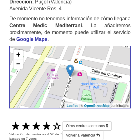
Dirección:
Puçol (Valencia)
Avenida Vicente Ros, 4
De momento no tenemos información de cómo llegar a
Centre Medic Mediterrani
. La añadiremos
proximamente, de momento puede utilizar el servicio
de
Google Maps
.
+
−
| ©
contributors
Leaflet
OpenStreetMap
Otros centros cercanos
Valoración del centro es
4.57
de
5
Volver a Valencia
basado en
7
votos.