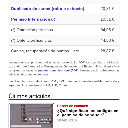
Duplicado de carnet (robo o extravio)
:
20,81 €
Permiso Internacional:
10,51 €
(*) Obtención permisos
94,05 €
(*) Obtención licencias
44,58 €
Canjes, recuperación de puntos... etc.
28,87 €
Importes únicos para todo el territorio nacional. La DGT los actualiza a inicios de
cada año conforme a los Presupuestos Generales del Estado. El catálogo oficial
completo de tasas
lo puedes consultar aquí (PDF)
. Nosotros solo publicamos las
relativas al carnet de conducir.
Las licencias de conducir son LCM y LVA, para vehículos de movilidad reducida y
agricolas. Los permisos son AM, A, B, C... etc.
Últimos articulos
Carnet de conducir
¿Qué significan los códigos en
el permiso de conducir?
10 feb. 2016