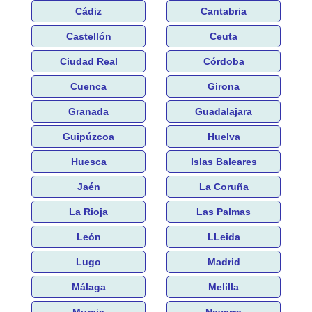
Cádiz
Cantabria
Castellón
Ceuta
Ciudad Real
Córdoba
Cuenca
Girona
Granada
Guadalajara
Guipúzcoa
Huelva
Huesca
Islas Baleares
Jaén
La Coruña
La Rioja
Las Palmas
León
LLeida
Lugo
Madrid
Málaga
Melilla
Murcia
Navarra