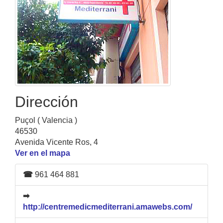
Dirección
Puçol ( Valencia )
46530
Avenida Vicente Ros, 4
Ver en el mapa
☎
961 464 881
➡
http://centremedicmediterrani.amawebs.com/