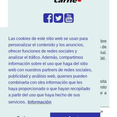
¿Que hacemos?
Las cookies de este sitio web se usan para
En
www.RenovarCarnet.com
Te contamos sobre
personalizar el contenido y los anuncios,
la
renovación del permiso
de conducir, noticias de
ofrecer funciones de redes sociales y
actualidad motor y sobre todo seguridad vial.
analizar el tráfico. Además, compartimos
Ademas tenemos todo tipo de información DGT útil.
información sobre el uso que haga del sitio
¿Quienes somos?
web con nuestros partners de redes sociales,
publicidad y análisis web, quienes pueden
Quieres saber quien mantiene la pagina, visita
combinarla con otra información que les
nuestra
sección de contacto
. Aquí tienes nuesto
haya proporcionado o que hayan recopilado
aviso legal
. Basicamente no queremos engañar a
a partir del uso que haya hecho de sus
nadie.
servicios.
Información
Este sitio web es desarrollado y mantenido con
por