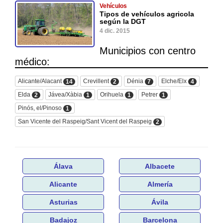
Vehículos
Tipos de vehículos agricola
según la DGT
4 dic. 2015
Municipios con centro
médico:
Alicante/Alacant
Crevillent
Dénia
Elche/Elx
14
2
7
4
Elda
Jávea/Xàbia
Orihuela
Petrer
2
1
1
1
Pinós, el/Pinoso
1
San Vicente del Raspeig/Sant Vicent del Raspeig
2
Álava
Albacete
Alicante
Almería
Asturias
Ávila
Badajoz
Barcelona