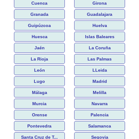
Cuenca
Girona
Granada
Guadalajara
Guipúzcoa
Huelva
Huesca
Islas Baleares
Jaén
La Coruña
La Rioja
Las Palmas
León
LLeida
Lugo
Madrid
Málaga
Melilla
Murcia
Navarra
Orense
Palencia
Pontevedra
Salamanca
Santa Cruz de T...
Segovia