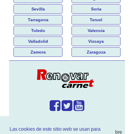
Sevilla
Soria
Tarragona
Teruel
Toledo
Valencia
Valladolid
Vizcaya
Zamora
Zaragoza
¿Que hacemos?
Las cookies de este sitio web se usan para
En
www.RenovarCarnet.com
Te contamos sobre