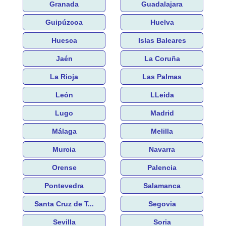
Granada
Guadalajara
Guipúzcoa
Huelva
Huesca
Islas Baleares
Jaén
La Coruña
La Rioja
Las Palmas
León
LLeida
Lugo
Madrid
Málaga
Melilla
Murcia
Navarra
Orense
Palencia
Pontevedra
Salamanca
Santa Cruz de T...
Segovia
Sevilla
Soria