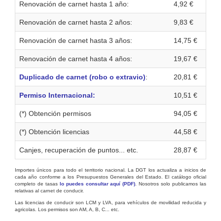
Renovación de carnet hasta 1 año:
4,92 €
Renovación de carnet hasta 2 años:
9,83 €
Renovación de carnet hasta 3 años:
14,75 €
Renovación de carnet hasta 4 años:
19,67 €
Duplicado de carnet (robo o extravio)
:
20,81 €
Permiso Internacional:
10,51 €
(*) Obtención permisos
94,05 €
(*) Obtención licencias
44,58 €
Canjes, recuperación de puntos... etc.
28,87 €
Importes únicos para todo el territorio nacional. La DGT los actualiza a inicios de
cada año conforme a los Presupuestos Generales del Estado. El catálogo oficial
completo de tasas
lo puedes consultar aquí (PDF)
. Nosotros solo publicamos las
relativas al carnet de conducir.
Las licencias de conducir son LCM y LVA, para vehículos de movilidad reducida y
agricolas. Los permisos son AM, A, B, C... etc.