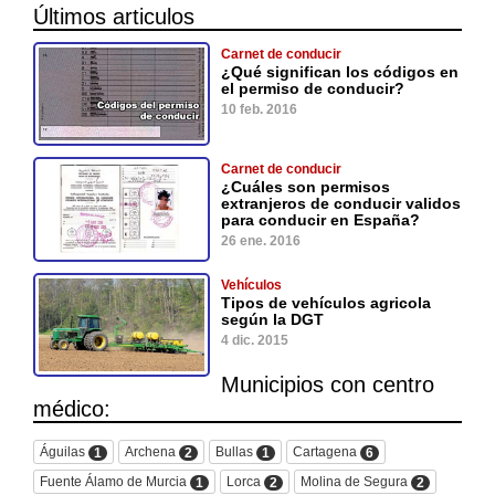
Últimos articulos
Carnet de conducir
¿Qué significan los códigos en
el permiso de conducir?
10 feb. 2016
Carnet de conducir
¿Cuáles son permisos
extranjeros de conducir validos
para conducir en España?
26 ene. 2016
Vehículos
Tipos de vehículos agricola
según la DGT
4 dic. 2015
Municipios con centro
médico:
Águilas
Archena
Bullas
Cartagena
1
2
1
6
Fuente Álamo de Murcia
Lorca
Molina de Segura
1
2
2