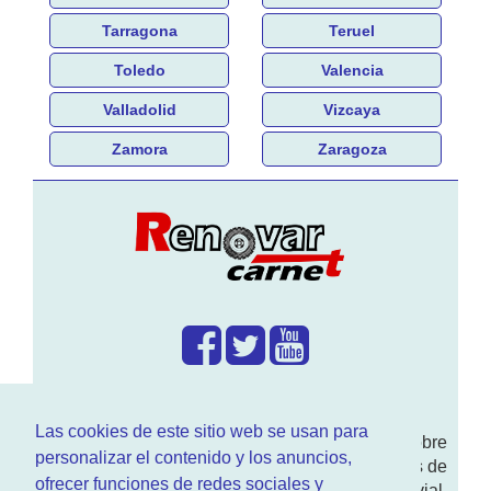
Tarragona
Teruel
Toledo
Valencia
Valladolid
Vizcaya
Zamora
Zaragoza
¿Que hacemos?
Las cookies de este sitio web se usan para
En
www.RenovarCarnet.com
Te contamos sobre
personalizar el contenido y los anuncios,
la
renovación del permiso
de conducir, noticias de
ofrecer funciones de redes sociales y
actualidad motor y sobre todo seguridad vial.