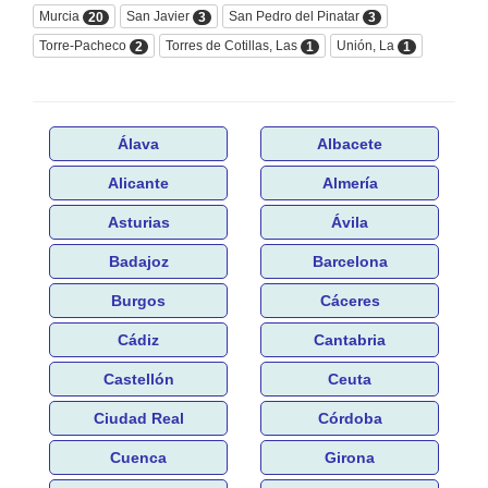
Murcia
San Javier
San Pedro del Pinatar
20
3
3
Torre-Pacheco
Torres de Cotillas, Las
Unión, La
2
1
1
Álava
Albacete
Alicante
Almería
Asturias
Ávila
Badajoz
Barcelona
Burgos
Cáceres
Cádiz
Cantabria
Castellón
Ceuta
Ciudad Real
Córdoba
Cuenca
Girona