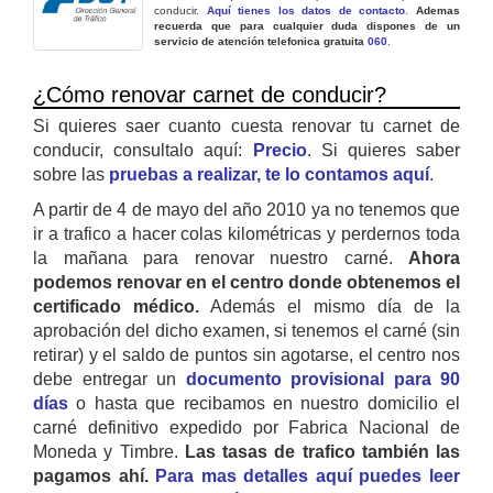
conducir.
Aquí tienes los datos de contacto
.
Ademas
recuerda que para cualquier duda dispones de un
servicio de atención telefonica gratuita
060
.
¿Cómo renovar carnet de conducir?
Si quieres saer cuanto cuesta renovar tu carnet de
conducir, consultalo aquí:
Precio
. Si quieres saber
sobre las
pruebas a realizar, te lo contamos aquí
.
A partir de 4 de mayo del año 2010 ya no tenemos que
ir a trafico a hacer colas kilométricas y perdernos toda
la mañana para renovar nuestro carné.
Ahora
podemos renovar en el centro donde obtenemos el
certificado médico.
Además el mismo día de la
aprobación del dicho examen, si tenemos el carné (sin
retirar) y el saldo de puntos sin agotarse, el centro nos
debe entregar un
documento provisional para 90
días
o hasta que recibamos en nuestro domicilio el
carné definitivo expedido por Fabrica Nacional de
Moneda y Timbre.
Las tasas de trafico también las
pagamos ahí.
Para mas detalles aquí puedes leer