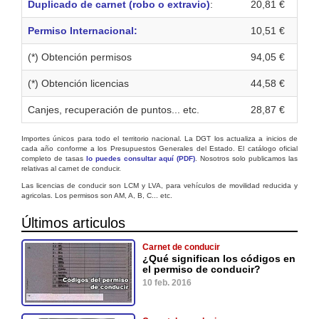
Duplicado de carnet (robo o extravio)
:
20,81 €
Permiso Internacional:
10,51 €
(*) Obtención permisos
94,05 €
(*) Obtención licencias
44,58 €
Canjes, recuperación de puntos... etc.
28,87 €
Importes únicos para todo el territorio nacional. La DGT los actualiza a inicios de
cada año conforme a los Presupuestos Generales del Estado. El catálogo oficial
completo de tasas
lo puedes consultar aquí (PDF)
. Nosotros solo publicamos las
relativas al carnet de conducir.
Las licencias de conducir son LCM y LVA, para vehículos de movilidad reducida y
agricolas. Los permisos son AM, A, B, C... etc.
Últimos articulos
Carnet de conducir
¿Qué significan los códigos en
el permiso de conducir?
10 feb. 2016