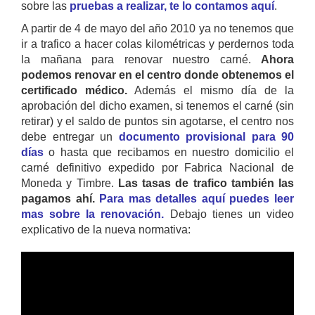
sobre las
pruebas a realizar, te lo contamos aquí
.
A partir de 4 de mayo del año 2010 ya no tenemos que
ir a trafico a hacer colas kilométricas y perdernos toda
la mañana para renovar nuestro carné.
Ahora
podemos renovar en el centro donde obtenemos el
certificado médico.
Además el mismo día de la
aprobación del dicho examen, si tenemos el carné (sin
retirar) y el saldo de puntos sin agotarse, el centro nos
debe entregar un
documento provisional para 90
días
o hasta que recibamos en nuestro domicilio el
carné definitivo expedido por Fabrica Nacional de
Moneda y Timbre.
Las tasas de trafico también las
pagamos ahí.
Para mas detalles aquí puedes leer
mas sobre la renovación.
Debajo tienes un video
explicativo de la nueva normativa: