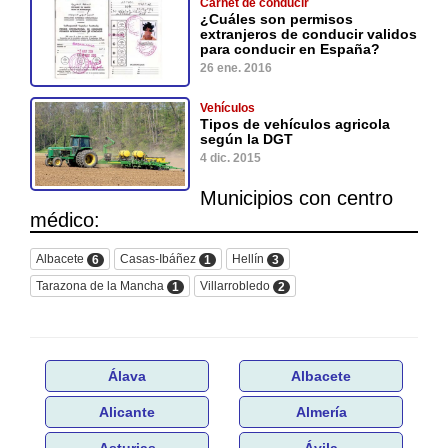
Carnet de conducir
¿Cuáles son permisos
extranjeros de conducir validos
para conducir en España?
26 ene. 2016
Vehículos
Tipos de vehículos agricola
según la DGT
4 dic. 2015
Municipios con centro
médico:
Albacete
Casas-Ibáñez
Hellín
6
1
3
Tarazona de la Mancha
Villarrobledo
1
2
Álava
Albacete
Alicante
Almería
Asturias
Ávila