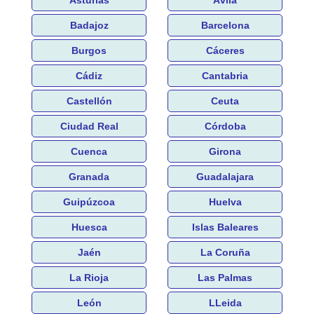
Badajoz
Barcelona
Burgos
Cáceres
Cádiz
Cantabria
Castellón
Ceuta
Ciudad Real
Córdoba
Cuenca
Girona
Granada
Guadalajara
Guipúzcoa
Huelva
Huesca
Islas Baleares
Jaén
La Coruña
La Rioja
Las Palmas
León
LLeida