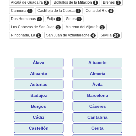
Alcalá de Guadaíra
Bollullos de la Mitación
Brenes
2
1
1
Carmona
Castilleja de la Cuesta
Coria del Río
1
1
4
Dos Hermanas
Écija
Gines
2
2
1
Las Cabezas de San Juan
Mairena del Aljarafe
1
1
Rinconada, La
San Juan de Aznalfarache
Sevilla
1
4
24
Álava
Albacete
Alicante
Almería
Asturias
Ávila
Badajoz
Barcelona
Burgos
Cáceres
Cádiz
Cantabria
Castellón
Ceuta