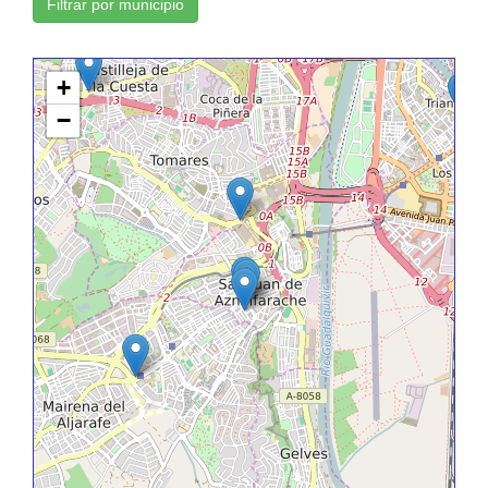
Filtrar por municipio
+
−