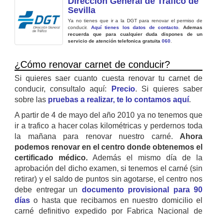
Dirección General de Trafico de
Sevilla
Ya no tienes que ir a la DGT para renovar el permiso de
conducir.
Aquí tienes los datos de contacto
.
Ademas
recuerda que para cualquier duda dispones de un
servicio de atención telefonica gratuita
060
.
¿Cómo renovar carnet de conducir?
Si quieres saer cuanto cuesta renovar tu carnet de
conducir, consultalo aquí:
Precio
. Si quieres saber
sobre las
pruebas a realizar, te lo contamos aquí
.
A partir de 4 de mayo del año 2010 ya no tenemos que
ir a trafico a hacer colas kilométricas y perdernos toda
la mañana para renovar nuestro carné.
Ahora
podemos renovar en el centro donde obtenemos el
certificado médico.
Además el mismo día de la
aprobación del dicho examen, si tenemos el carné (sin
retirar) y el saldo de puntos sin agotarse, el centro nos
debe entregar un
documento provisional para 90
días
o hasta que recibamos en nuestro domicilio el
carné definitivo expedido por Fabrica Nacional de