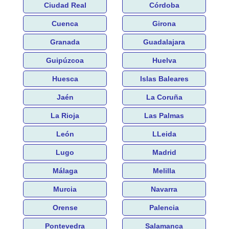
Ciudad Real
Córdoba
Cuenca
Girona
Granada
Guadalajara
Guipúzcoa
Huelva
Huesca
Islas Baleares
Jaén
La Coruña
La Rioja
Las Palmas
León
LLeida
Lugo
Madrid
Málaga
Melilla
Murcia
Navarra
Orense
Palencia
Pontevedra
Salamanca