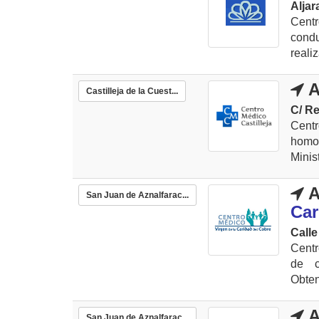
Aljar
Centr
condu
reali
A
Castilleja de la Cuest...
C/ Re
Cent
homol
Minist
A
San Juan de Aznalfarac...
Car
Calle
Centr
de c
Obten
A
San Juan de Aznalfarac...