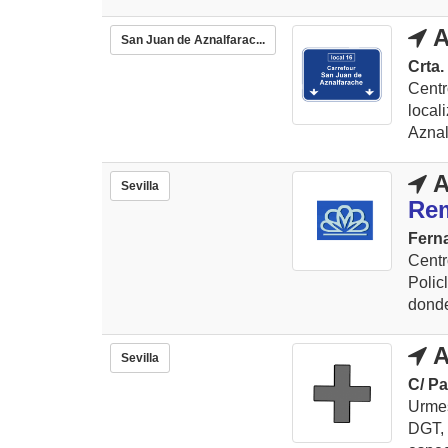
A
San Juan de Aznalfarac...
Crta
Cent
local
Aznal
A
Sevilla
Re
Ferna
Centr
Poli
donde
A
Sevilla
C/ Pa
Urmes
DGT, 