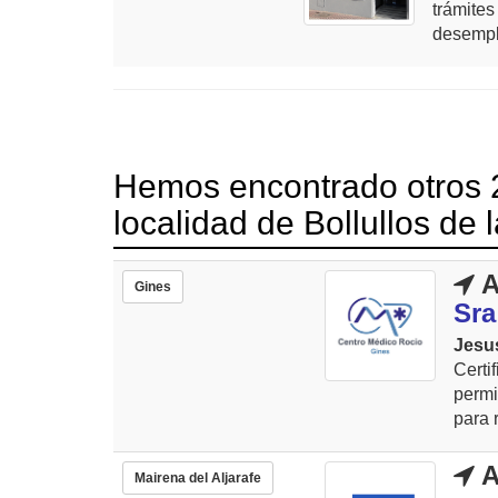
trámit
desempl
Hemos encontrado otros 2
localidad de Bollullos de 
A
Gines
Sra
Jesu
Certi
permi
para 
A
Mairena del Aljarafe