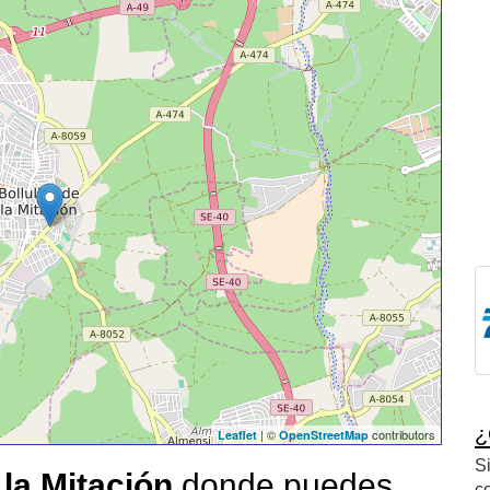
¿
| ©
contributors
Leaflet
OpenStreetMap
S
 la Mitación
donde puedes
c