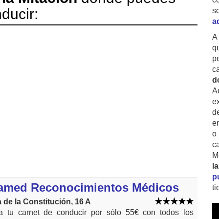
ducir:
s
a
A
q
p
c
d
A
ex
d
e
o
c
M
l
p
ramed Reconocimientos Médicos
t
 de la Constitución, 16 A
 tu carnet de conducir por sólo 55€ con todos los