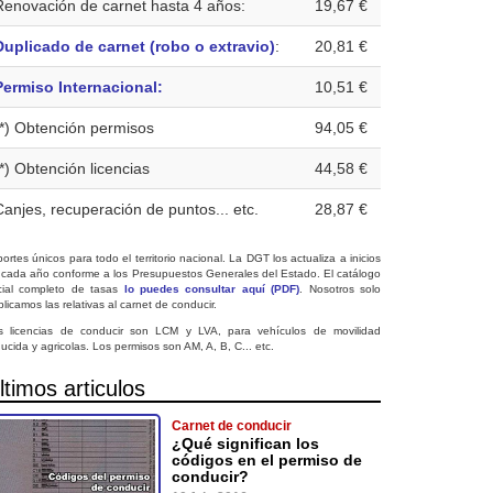
Renovación de carnet hasta 4 años:
19,67 €
Duplicado de carnet (robo o extravio)
:
20,81 €
Permiso Internacional:
10,51 €
(*) Obtención permisos
94,05 €
(*) Obtención licencias
44,58 €
Canjes, recuperación de puntos... etc.
28,87 €
ortes únicos para todo el territorio nacional. La DGT los actualiza a inicios
 cada año conforme a los Presupuestos Generales del Estado. El catálogo
icial completo de tasas
lo puedes consultar aquí (PDF)
. Nosotros solo
licamos las relativas al carnet de conducir.
s licencias de conducir son LCM y LVA, para vehículos de movilidad
ucida y agricolas. Los permisos son AM, A, B, C... etc.
ltimos articulos
Carnet de conducir
¿Qué significan los
códigos en el permiso de
conducir?