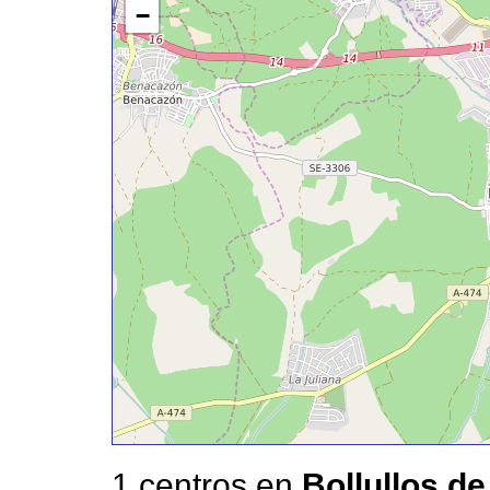
−
1 centros en
Bollullos de