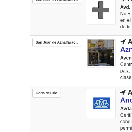
Avd. 
Nuest
en el
dedic
A
San Juan de Aznalfarac...
Azn
Aveni
Centr
para 
clase
A
Coria del Río
And
Avda
Cert
condu
permi