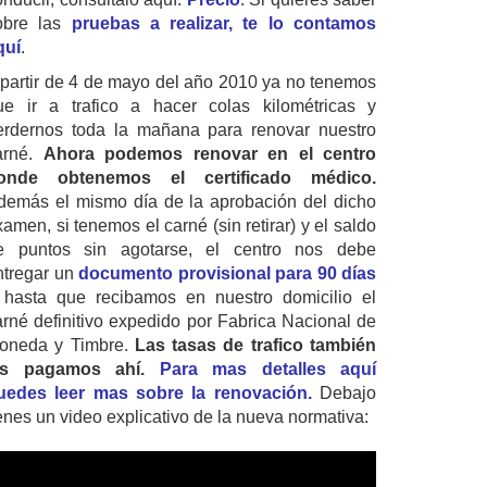
obre las
pruebas a realizar, te lo contamos
quí
.
 partir de 4 de mayo del año 2010 ya no tenemos
ue ir a trafico a hacer colas kilométricas y
erdernos toda la mañana para renovar nuestro
arné.
Ahora podemos renovar en el centro
onde obtenemos el certificado médico.
demás el mismo día de la aprobación del dicho
amen, si tenemos el carné (sin retirar) y el saldo
e puntos sin agotarse, el centro nos debe
ntregar un
documento provisional para 90 días
 hasta que recibamos en nuestro domicilio el
arné definitivo expedido por Fabrica Nacional de
oneda y Timbre.
Las tasas de trafico también
as pagamos ahí.
Para mas detalles aquí
uedes leer mas sobre la renovación.
Debajo
ienes un video explicativo de la nueva normativa: