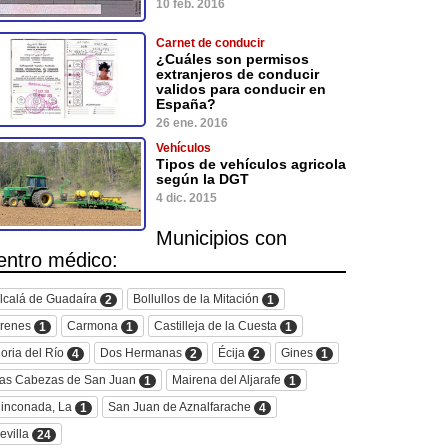
10 feb. 2016
Carnet de conducir
¿Cuáles son permisos
extranjeros de conducir
validos para conducir en
España?
26 ene. 2016
Vehículos
Tipos de vehículos agricola
según la DGT
4 dic. 2015
Municipios con
entro médico:
lcalá de Guadaíra
Bollullos de la Mitación
2
1
renes
Carmona
Castilleja de la Cuesta
1
1
1
oria del Río
Dos Hermanas
Écija
Gines
4
2
2
1
as Cabezas de San Juan
Mairena del Aljarafe
1
1
inconada, La
San Juan de Aznalfarache
1
4
evilla
24