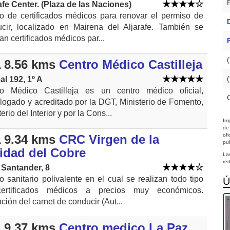
afe Center. (Plaza de las Naciones)
o de certificados médicos para renovar el permiso de
cir, localizado en Mairena del Aljarafe. También se
zan certificados médicos par...
 8.56 kms
Centro Médico Castilleja
al 192, 1º A
ro Médico Castilleja es un centro médico oficial,
ogado y acreditado por la DGT, Ministerio de Fomento,
erio del Interior y por la Cons...
Imp
de
of
 9.34 kms
CRC Virgen de la
pub
idad del Cobre
La
red
 Santander, 8
o sanitario polivalente en el cual se realizan todo tipo
Ú
ertificados médicos a precios muy económicos.
ción del carnet de conducir (Aut...
 9.37 kms
Centro medico La Paz