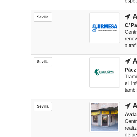
espec
A
Sevilla
C/ Pa
Cent
renov
a trá
A
Sevilla
Páez 
Trami
el in
tambi
A
Sevilla
Avda
Centr
reali
de pe