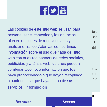
¿Que hacemos?
Las cookies de este sitio web se usan para
En
www.RenovarCarnet.com
Te contamos sobre
personalizar el contenido y los anuncios,
la
renovación del permiso
de conducir, noticias de
ofrecer funciones de redes sociales y
actualidad motor y sobre todo seguridad vial.
analizar el tráfico. Además, compartimos
Ademas tenemos todo tipo de información DGT útil.
información sobre el uso que haga del sitio
¿Quienes somos?
web con nuestros partners de redes sociales,
publicidad y análisis web, quienes pueden
Quieres saber quien mantiene la pagina, visita
combinarla con otra información que les
nuestra
sección de contacto
. Aquí tienes nuesto
haya proporcionado o que hayan recopilado
aviso legal
. Basicamente no queremos engañar a
a partir del uso que haya hecho de sus
nadie.
servicios.
Información
Este sitio web es desarrollado y mantenido con
por
www.azr.es
.
Rechazar
Aceptar