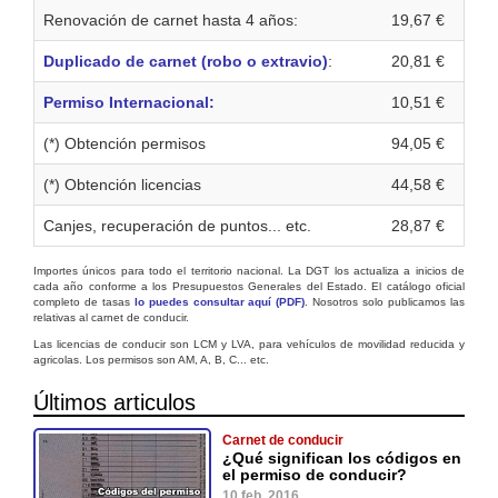
Renovación de carnet hasta 4 años:
19,67 €
Duplicado de carnet (robo o extravio)
:
20,81 €
Permiso Internacional:
10,51 €
(*) Obtención permisos
94,05 €
(*) Obtención licencias
44,58 €
Canjes, recuperación de puntos... etc.
28,87 €
Importes únicos para todo el territorio nacional. La DGT los actualiza a inicios de
cada año conforme a los Presupuestos Generales del Estado. El catálogo oficial
completo de tasas
lo puedes consultar aquí (PDF)
. Nosotros solo publicamos las
relativas al carnet de conducir.
Las licencias de conducir son LCM y LVA, para vehículos de movilidad reducida y
agricolas. Los permisos son AM, A, B, C... etc.
Últimos articulos
Carnet de conducir
¿Qué significan los códigos en
el permiso de conducir?
10 feb. 2016