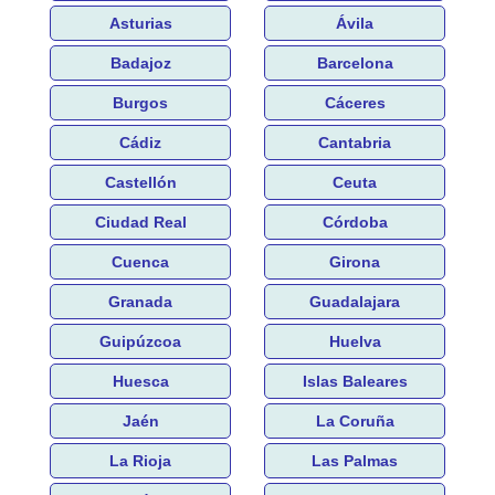
Asturias
Ávila
Badajoz
Barcelona
Burgos
Cáceres
Cádiz
Cantabria
Castellón
Ceuta
Ciudad Real
Córdoba
Cuenca
Girona
Granada
Guadalajara
Guipúzcoa
Huelva
Huesca
Islas Baleares
Jaén
La Coruña
La Rioja
Las Palmas