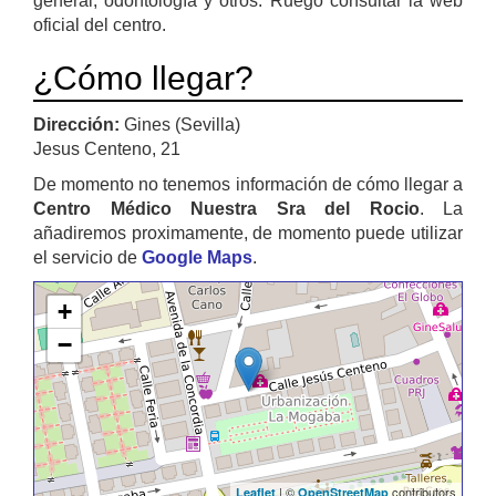
general, odontología y otros. Ruego consultar la web
oficial del centro.
¿Cómo llegar?
Dirección:
Gines (Sevilla)
Jesus Centeno, 21
De momento no tenemos información de cómo llegar a
Centro Médico Nuestra Sra del Rocio
. La
añadiremos proximamente, de momento puede utilizar
el servicio de
Google Maps
.
+
−
| ©
contributors
Leaflet
OpenStreetMap