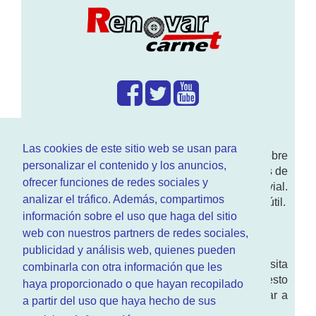
¿Que hacemos?
Las cookies de este sitio web se usan para
En
www.RenovarCarnet.com
Te contamos sobre
personalizar el contenido y los anuncios,
la
renovación del permiso
de conducir, noticias de
ofrecer funciones de redes sociales y
actualidad motor y sobre todo seguridad vial.
analizar el tráfico. Además, compartimos
Ademas tenemos todo tipo de información DGT útil.
información sobre el uso que haga del sitio
¿Quienes somos?
web con nuestros partners de redes sociales,
publicidad y análisis web, quienes pueden
Quieres saber quien mantiene la pagina, visita
combinarla con otra información que les
nuestra
sección de contacto
. Aquí tienes nuesto
haya proporcionado o que hayan recopilado
aviso legal
. Basicamente no queremos engañar a
a partir del uso que haya hecho de sus
nadie.