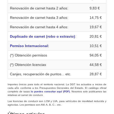
Renovación de carnet hasta 2 años:
9,83 €
Renovación de carnet hasta 3 años:
14,75 €
Renovación de carnet hasta 4 años:
19,67 €
Duplicado de carnet (robo o extravio)
:
20,81 €
Permiso Internacional:
10,51 €
(*) Obtención permisos
94,05 €
(*) Obtención licencias
44,58 €
Canjes, recuperación de puntos... etc.
28,87 €
Importes únicos para todo el territorio nacional. La DGT los actualiza a inicios de
cada año conforme a los Presupuestos Generales del Estado. El catálogo oficial
completo de tasas
lo puedes consultar aquí (PDF)
. Nosotros solo publicamos las
relativas al carnet de conducir.
Las licencias de conducir son LCM y LVA, para vehículos de movilidad reducida y
agricolas. Los permisos son AM, A, B, C... etc.