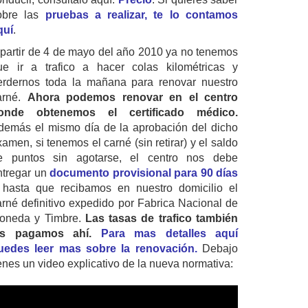
obre las
pruebas a realizar, te lo contamos
quí
.
 partir de 4 de mayo del año 2010 ya no tenemos
ue ir a trafico a hacer colas kilométricas y
erdernos toda la mañana para renovar nuestro
arné.
Ahora podemos renovar en el centro
onde obtenemos el certificado médico.
demás el mismo día de la aprobación del dicho
amen, si tenemos el carné (sin retirar) y el saldo
e puntos sin agotarse, el centro nos debe
ntregar un
documento provisional para 90 días
 hasta que recibamos en nuestro domicilio el
arné definitivo expedido por Fabrica Nacional de
oneda y Timbre.
Las tasas de trafico también
as pagamos ahí.
Para mas detalles aquí
uedes leer mas sobre la renovación.
Debajo
ienes un video explicativo de la nueva normativa: