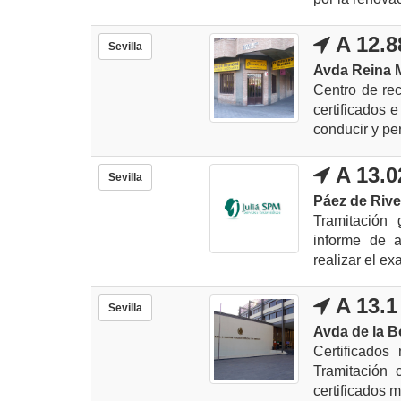
A 12.8
Sevilla
Avda Reina M
Centro de re
certificados 
conducir y per
A 13.0
Sevilla
Páez de Rive
Tramitación 
informe de a
realizar el ex
A 13.1
Sevilla
Avda de la Bo
Certificados
Tramitación 
certificados m