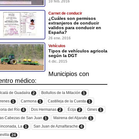
10 feb. 2016
Carnet de conducir
¿Cuáles son permisos
extranjeros de conducir
validos para conducir en
España?
26 ene. 2016
Vehículos
Tipos de vehículos agricola
según la DGT
4 dic. 2015
Municipios con
entro médico:
lcalá de Guadaíra
Bollullos de la Mitación
2
1
renes
Carmona
Castilleja de la Cuesta
1
1
1
oria del Río
Dos Hermanas
Écija
Gines
4
2
2
1
as Cabezas de San Juan
Mairena del Aljarafe
1
1
inconada, La
San Juan de Aznalfarache
1
4
evilla
24