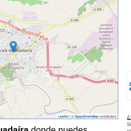
¿
| ©
contributors
Leaflet
OpenStreetMap
S
uadaíra
donde puedes
c