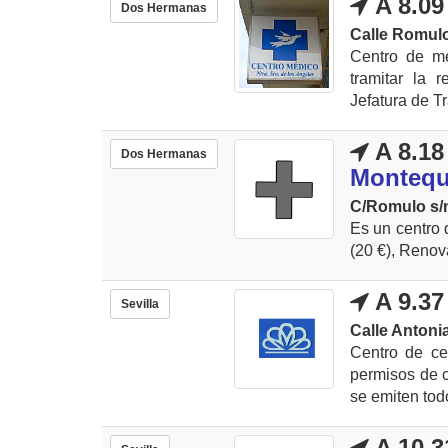
A 8.09
Dos Hermanas
Calle Romul
Centro de m
tramitar la 
Jefatura de Tr
A 8.18
Dos Hermanas
Montequ
C/Romulo s/
Es un centro 
(20 €), Renov
A 9.37
Sevilla
Calle Antonia
Centro de ce
permisos de 
se emiten todo
A 10.3