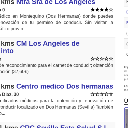
 kms
Ntra Sra de Los Angeles
o 0
édico en Montequino (Dos Hermanas) donde puedes
renovación de tu permiso de conducir. Sin visitar la
áfico provin...
 kms
CM Los Angeles de
into
n
de reconocimiento para el carnet de conducir; obtención
Imp
ación (37,60€)
de
of
pub
 kms
Centro medico Dos hermanas
La
red
 Diaz, 30
Ú
rtificados médicos para la obtención y renovación de
conducir localizado en Dos Hermanas (Sevilla) También
...
1 kms
CRC Sevilla Este Salud S.L.