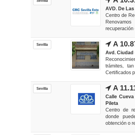
Sevilla
AVD. De Las C
Centro de Re
Renovamos L
recuperación 
A 10.8
Sevilla
Avd. Ciudad 
Reconocimien
trámites, t
Certificados p
A 11.1
Sevilla
Calle Cueva
Pileta
Centro de re
donde puede
obtención o r