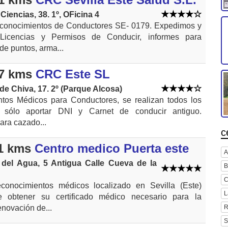
iencias, 38. 1º, OFicina 4
conocimientos de Conductores SE- 0179. Expedimos y
icencias y Permisos de Conducir, informes para
de puntos, arma...
7 kms
CRC Este SL
de Chiva, 17. 2º (Parque Alcosa)
tos Médicos para Conductores, se realizan todos los
an sólo aportar DNI y Carnet de conducir antiguo.
ara cazado...
c
1 kms
Centro medico Puerta este
A
 del Agua, 5 Antigua Calle Cueva de la
B
C
conocimientos médicos localizado en Sevilla (Este)
L
 obtener su certificado médico necesario para la
R
enovación de...
S