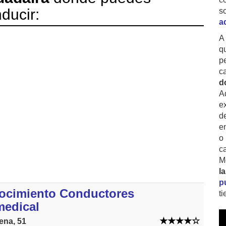
ducir:
s
a
A
q
p
c
d
A
ex
d
e
o
c
M
l
p
ocimiento Conductores
t
medical
ena, 51