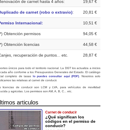
Renovación de carnet hasta 4 años:
19,67 €
Duplicado de carnet (robo o extravio)
:
20,81 €
Permiso Internacional:
10,51 €
(*) Obtención permisos
94,05 €
(*) Obtención licencias
44,58 €
Canjes, recuperación de puntos... etc.
28,87 €
ortes únicos para todo el territorio nacional. La DGT los actualiza a inicios
 cada año conforme a los Presupuestos Generales del Estado. El catálogo
icial completo de tasas
lo puedes consultar aquí (PDF)
. Nosotros solo
licamos las relativas al carnet de conducir.
s licencias de conducir son LCM y LVA, para vehículos de movilidad
ucida y agricolas. Los permisos son AM, A, B, C... etc.
ltimos articulos
Carnet de conducir
¿Qué significan los
códigos en el permiso de
conducir?