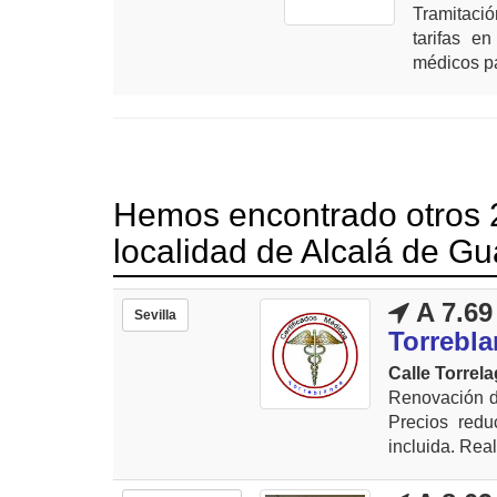
Tramitació
tarifas e
médicos pa
Hemos encontrado otros 2
localidad de Alcalá de Gu
A 7.69
Sevilla
Torrebl
Calle Torrel
Renovación de
Precios redu
incluida. Real.