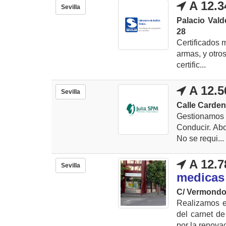
A 12.3
Sevilla
Palacio Vald
28
Certificados 
armas, y otros
certific...
A 12.5
Sevilla
Calle Cardenal
Gestionamos o
Conducir. Abo
No se requi...
A 12.7
Sevilla
medicas 
C/ Vermondo
Realizamos e
del carnet de
por la renovac