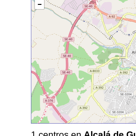
−
1 centros en
Alcalá de G