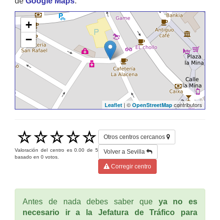
de
Google Maps
.
+
−
| ©
contributors
Leaflet
OpenStreetMap
Otros centros cercanos
Valoración del centro es
0.00
de
5
Volver a Sevilla
basado en
0
votos.
Corregir centro
Antes de nada debes saber que
ya no es
necesario ir a la Jefatura de Tráfico para