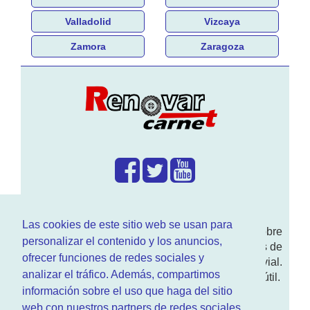
Valladolid
Vizcaya
Zamora
Zaragoza
¿Que hacemos?
Las cookies de este sitio web se usan para
En
www.RenovarCarnet.com
Te contamos sobre
personalizar el contenido y los anuncios,
la
renovación del permiso
de conducir, noticias de
ofrecer funciones de redes sociales y
actualidad motor y sobre todo seguridad vial.
analizar el tráfico. Además, compartimos
Ademas tenemos todo tipo de información DGT útil.
información sobre el uso que haga del sitio
¿Quienes somos?
web con nuestros partners de redes sociales,