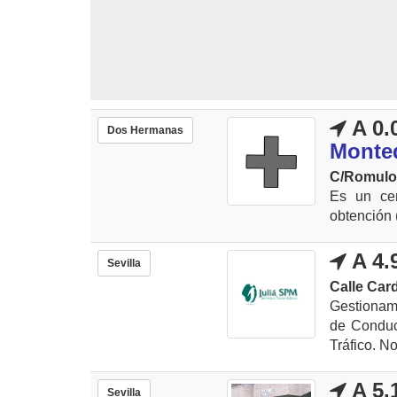
A 0.
Dos Hermanas
Monte
C/Romulo
Es un cen
obtención 
A 4.
Sevilla
Calle Card
Gestionamo
de Conduci
Tráfico. No
A 5.
Sevilla