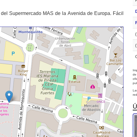
s del Supermercado MAS de la Avenida de Europa. Fácil
Imp
de
of
pub
La
red
Ú