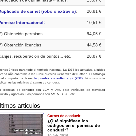
Renovación de carnet hasta 4 años:
19,67 €
Duplicado de carnet (robo o extravio)
:
20,81 €
Permiso Internacional:
10,51 €
(*) Obtención permisos
94,05 €
(*) Obtención licencias
44,58 €
Canjes, recuperación de puntos... etc.
28,87 €
ortes únicos para todo el territorio nacional. La DGT los actualiza a inicios
 cada año conforme a los Presupuestos Generales del Estado. El catálogo
icial completo de tasas
lo puedes consultar aquí (PDF)
. Nosotros solo
licamos las relativas al carnet de conducir.
s licencias de conducir son LCM y LVA, para vehículos de movilidad
ucida y agricolas. Los permisos son AM, A, B, C... etc.
ltimos articulos
Carnet de conducir
¿Qué significan los
códigos en el permiso de
conducir?
10 feb. 2016