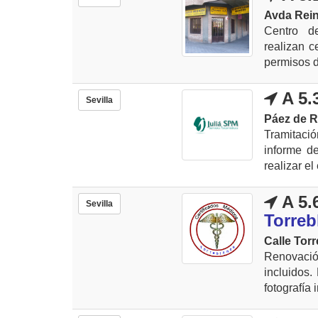
Avda Rein
Centro de
realizan c
permisos d
A 5.
Sevilla
Páez de R
Tramitaci
informe d
realizar el
A 5.
Sevilla
Torreb
Calle Tor
Renovació
incluidos.
fotografía 