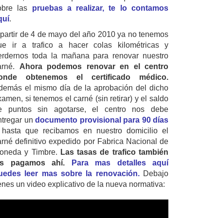
obre las
pruebas a realizar, te lo contamos
quí
.
 partir de 4 de mayo del año 2010 ya no tenemos
ue ir a trafico a hacer colas kilométricas y
erdernos toda la mañana para renovar nuestro
arné.
Ahora podemos renovar en el centro
onde obtenemos el certificado médico.
demás el mismo día de la aprobación del dicho
amen, si tenemos el carné (sin retirar) y el saldo
e puntos sin agotarse, el centro nos debe
ntregar un
documento provisional para 90 días
 hasta que recibamos en nuestro domicilio el
arné definitivo expedido por Fabrica Nacional de
oneda y Timbre.
Las tasas de trafico también
as pagamos ahí.
Para mas detalles aquí
uedes leer mas sobre la renovación.
Debajo
ienes un video explicativo de la nueva normativa: