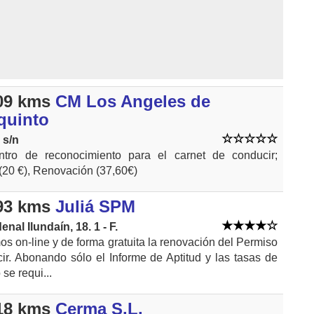
09 kms
CM Los Angeles de
quinto
 s/n
tro de reconocimiento para el carnet de conducir;
(20 €), Renovación (37,60€)
93 kms
Juliá SPM
enal Ilundaín, 18. 1 - F.
s on-line y de forma gratuita la renovación del Permiso
r. Abonando sólo el Informe de Aptitud y las tasas de
 se requi...
18 kms
Cerma S.L.