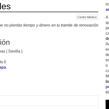
les
s
a
A
Centro Médico
q
e no pierdas tiempo y dinero en tu tramite de renovación
p
c
d
ión
A
ex
s ( Sevilla )
d
e
lo 0
o
mapa
c
M
l
p
t