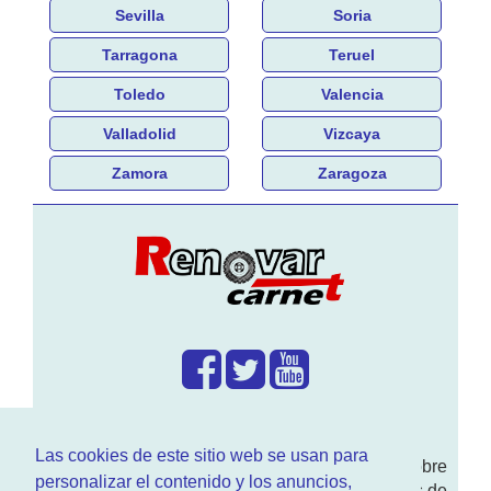
Sevilla
Soria
Tarragona
Teruel
Toledo
Valencia
Valladolid
Vizcaya
Zamora
Zaragoza
¿Que hacemos?
Las cookies de este sitio web se usan para
En
www.RenovarCarnet.com
Te contamos sobre
personalizar el contenido y los anuncios,
la
renovación del permiso
de conducir, noticias de