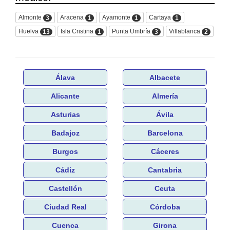
Almonte
Aracena
Ayamonte
Cartaya
3
1
1
1
Huelva
Isla Cristina
Punta Umbría
Villablanca
13
1
3
2
Álava
Albacete
Alicante
Almería
Asturias
Ávila
Badajoz
Barcelona
Burgos
Cáceres
Cádiz
Cantabria
Castellón
Ceuta
Ciudad Real
Córdoba
Cuenca
Girona