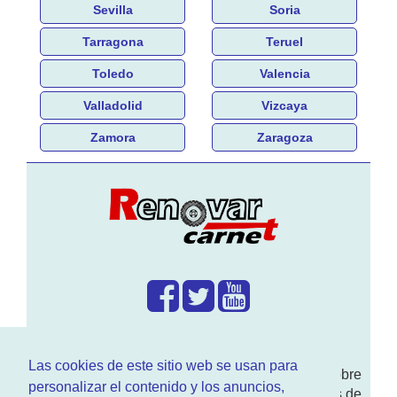
Sevilla
Soria
Tarragona
Teruel
Toledo
Valencia
Valladolid
Vizcaya
Zamora
Zaragoza
¿Que hacemos?
Las cookies de este sitio web se usan para
En
www.RenovarCarnet.com
Te contamos sobre
personalizar el contenido y los anuncios,
la
renovación del permiso
de conducir, noticias de