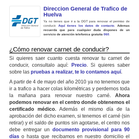
Direccion General de Trafico de
Huelva
Ya no tienes que ir a la DGT para renovar el permiso de
conducir.
Aquí tienes los datos de contacto
.
Ademas
recuerda que para cualquier duda dispones de un
servicio de atención telefonica gratuita
060
.
¿Cómo renovar carnet de conducir?
Si quieres saer cuanto cuesta renovar tu carnet de
conducir, consultalo aquí:
Precio
. Si quieres saber
sobre las
pruebas a realizar, te lo contamos aquí
.
A partir de 4 de mayo del año 2010 ya no tenemos que
ir a trafico a hacer colas kilométricas y perdernos toda
la mañana para renovar nuestro carné.
Ahora
podemos renovar en el centro donde obtenemos el
certificado médico.
Además el mismo día de la
aprobación del dicho examen, si tenemos el carné (sin
retirar) y el saldo de puntos sin agotarse, el centro nos
debe entregar un
documento provisional para 90
días
o hasta que recibamos en nuestro domicilio el