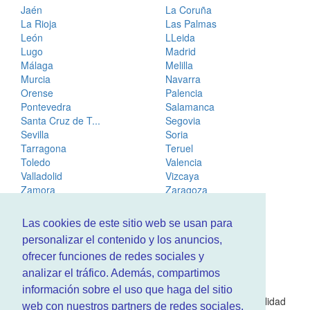
Jaén
La Coruña
La Rioja
Las Palmas
León
LLeida
Lugo
Madrid
Málaga
Melilla
Murcia
Navarra
Orense
Palencia
Pontevedra
Salamanca
Santa Cruz de T...
Segovia
Sevilla
Soria
Tarragona
Teruel
Toledo
Valencia
Valladolid
Vizcaya
Zamora
Zaragoza
Las cookies de este sitio web se usan para
personalizar el contenido y los anuncios,
ofrecer funciones de redes sociales y
¿Que hacemos?
analizar el tráfico. Además, compartimos
En
www.RenovarCarnet.com
Te contamos sobre la
información sobre el uso que haga del sitio
renovación del permiso
de conducir, noticias de actualidad
web con nuestros partners de redes sociales,