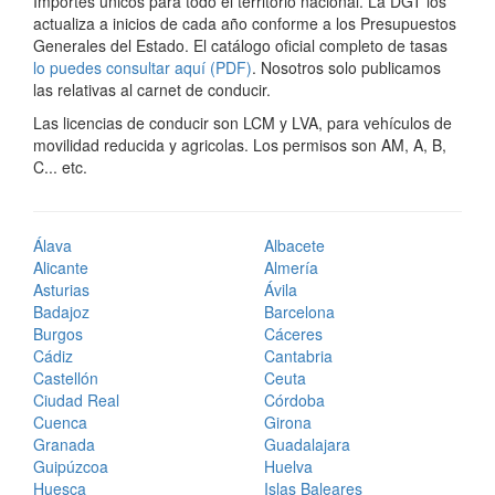
Importes únicos para todo el territorio nacional. La DGT los
actualiza a inicios de cada año conforme a los Presupuestos
Generales del Estado. El catálogo oficial completo de tasas
lo puedes consultar aquí (PDF)
. Nosotros solo publicamos
las relativas al carnet de conducir.
Las licencias de conducir son LCM y LVA, para vehículos de
movilidad reducida y agricolas. Los permisos son AM, A, B,
C... etc.
Álava
Albacete
Alicante
Almería
Asturias
Ávila
Badajoz
Barcelona
Burgos
Cáceres
Cádiz
Cantabria
Castellón
Ceuta
Ciudad Real
Córdoba
Cuenca
Girona
Granada
Guadalajara
Guipúzcoa
Huelva
Huesca
Islas Baleares