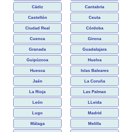
Cádiz
Cantabria
Castellón
Ceuta
Ciudad Real
Córdoba
Cuenca
Girona
Granada
Guadalajara
Guipúzcoa
Huelva
Huesca
Islas Baleares
Jaén
La Coruña
La Rioja
Las Palmas
León
LLeida
Lugo
Madrid
Málaga
Melilla