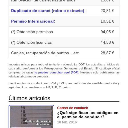
Duplicado de carnet (robo o extravio)
:
20,81 €
Permiso Internacional:
10,51 €
(*) Obtención permisos
94,05 €
(*) Obtención licencias
44,58 €
Canjes, recuperación de puntos... etc.
28,87 €
Importes únicos para todo el territorio nacional. La DGT los actualiza a inicios de
cada año conforme a los Presupuestos Generales del Estado. El catálogo oficial
completo de tasas
lo puedes consultar aquí (PDF)
. Nosotros solo publicamos las
relativas al carnet de conducir.
Las licencias de conducir son LCM y LVA, para vehículos de movilidad reducida y
agricolas. Los permisos son AM, A, B, C... etc.
Últimos articulos
Carnet de conducir
¿Qué significan los códigos en
el permiso de conducir?
10 feb. 2016