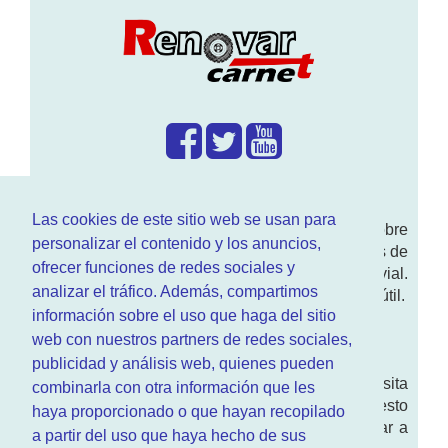
¿Que hacemos?
Las cookies de este sitio web se usan para
En
www.RenovarCarnet.com
Te contamos sobre
personalizar el contenido y los anuncios,
la
renovación del permiso
de conducir, noticias de
ofrecer funciones de redes sociales y
actualidad motor y sobre todo seguridad vial.
analizar el tráfico. Además, compartimos
Ademas tenemos todo tipo de información DGT útil.
información sobre el uso que haga del sitio
¿Quienes somos?
web con nuestros partners de redes sociales,
publicidad y análisis web, quienes pueden
Quieres saber quien mantiene la pagina, visita
combinarla con otra información que les
nuestra
sección de contacto
. Aquí tienes nuesto
haya proporcionado o que hayan recopilado
aviso legal
. Basicamente no queremos engañar a
a partir del uso que haya hecho de sus