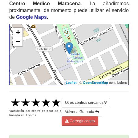
Centro Medico Maracena
. La añadiremos
proximamente, de momento puede utilizar el servicio
de
Google Maps
.
+
−
| ©
contributors
Leaflet
OpenStreetMap
Otros centros cercanos
Valoración del centro es
5.00
de
5
Volver a Granada
basado en
1
votos.
Corregir centro