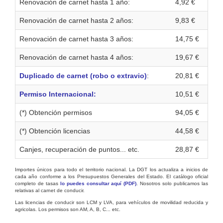
Renovación de carnet hasta 1 año:
4,92 €
Renovación de carnet hasta 2 años:
9,83 €
Renovación de carnet hasta 3 años:
14,75 €
Renovación de carnet hasta 4 años:
19,67 €
Duplicado de carnet (robo o extravio)
:
20,81 €
Permiso Internacional:
10,51 €
(*) Obtención permisos
94,05 €
(*) Obtención licencias
44,58 €
Canjes, recuperación de puntos... etc.
28,87 €
Importes únicos para todo el territorio nacional. La DGT los actualiza a inicios de
cada año conforme a los Presupuestos Generales del Estado. El catálogo oficial
completo de tasas
lo puedes consultar aquí (PDF)
. Nosotros solo publicamos las
relativas al carnet de conducir.
Las licencias de conducir son LCM y LVA, para vehículos de movilidad reducida y
agricolas. Los permisos son AM, A, B, C... etc.