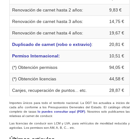
Renovación de carnet hasta 2 años:
9,83 €
Renovación de carnet hasta 3 años:
14,75 €
Renovación de carnet hasta 4 años:
19,67 €
Duplicado de carnet (robo o extravio)
:
20,81 €
Permiso Internacional:
10,51 €
(*) Obtención permisos
94,05 €
(*) Obtención licencias
44,58 €
Canjes, recuperación de puntos... etc.
28,87 €
Importes únicos para todo el territorio nacional. La DGT los actualiza a inicios de
cada año conforme a los Presupuestos Generales del Estado. El catálogo oficial
completo de tasas
lo puedes consultar aquí (PDF)
. Nosotros solo publicamos las
relativas al carnet de conducir.
Las licencias de conducir son LCM y LVA, para vehículos de movilidad reducida y
agricolas. Los permisos son AM, A, B, C... etc.