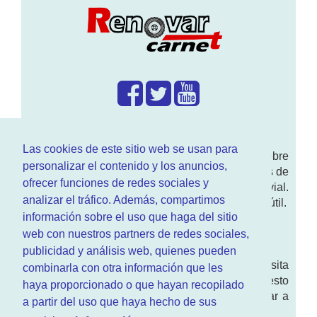
¿Que hacemos?
Las cookies de este sitio web se usan para
En
www.RenovarCarnet.com
Te contamos sobre
personalizar el contenido y los anuncios,
la
renovación del permiso
de conducir, noticias de
ofrecer funciones de redes sociales y
actualidad motor y sobre todo seguridad vial.
analizar el tráfico. Además, compartimos
Ademas tenemos todo tipo de información DGT útil.
información sobre el uso que haga del sitio
¿Quienes somos?
web con nuestros partners de redes sociales,
publicidad y análisis web, quienes pueden
Quieres saber quien mantiene la pagina, visita
combinarla con otra información que les
nuestra
sección de contacto
. Aquí tienes nuesto
haya proporcionado o que hayan recopilado
aviso legal
. Basicamente no queremos engañar a
a partir del uso que haya hecho de sus
nadie.