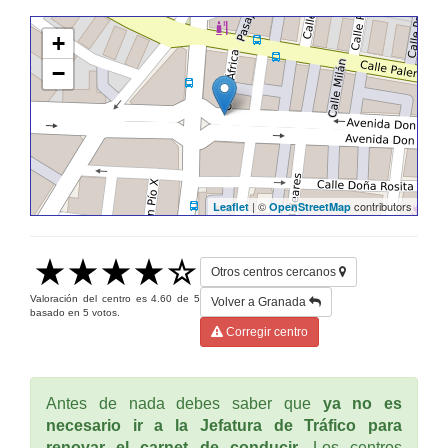
+
−
| ©
contributors
Leaflet
OpenStreetMap
Otros centros cercanos
Valoración del centro es
4.60
de
5
Volver a Granada
basado en
5
votos.
Corregir centro
Antes de nada debes saber que
ya no es
necesario ir a la Jefatura de Tráfico para
renovar el carnet de conducir
. Los centros