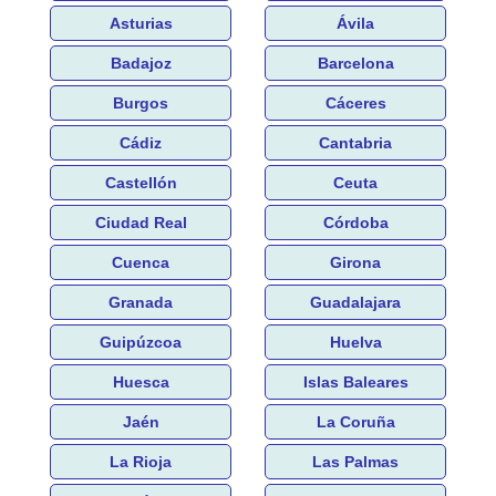
Asturias
Ávila
Badajoz
Barcelona
Burgos
Cáceres
Cádiz
Cantabria
Castellón
Ceuta
Ciudad Real
Córdoba
Cuenca
Girona
Granada
Guadalajara
Guipúzcoa
Huelva
Huesca
Islas Baleares
Jaén
La Coruña
La Rioja
Las Palmas