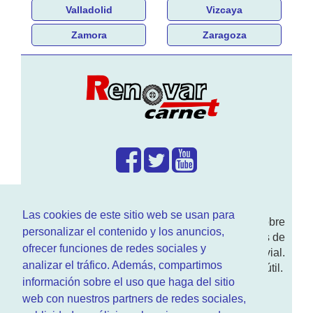
Valladolid
Vizcaya
Zamora
Zaragoza
¿Que hacemos?
Las cookies de este sitio web se usan para
En
www.RenovarCarnet.com
Te contamos sobre
personalizar el contenido y los anuncios,
la
renovación del permiso
de conducir, noticias de
ofrecer funciones de redes sociales y
actualidad motor y sobre todo seguridad vial.
analizar el tráfico. Además, compartimos
Ademas tenemos todo tipo de información DGT útil.
información sobre el uso que haga del sitio
¿Quienes somos?
web con nuestros partners de redes sociales,