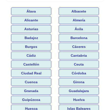
Álava
Albacete
Alicante
Almería
Asturias
Ávila
Badajoz
Barcelona
Burgos
Cáceres
Cádiz
Cantabria
Castellón
Ceuta
Ciudad Real
Córdoba
Cuenca
Girona
Granada
Guadalajara
Guipúzcoa
Huelva
Huesca
Islas Baleares