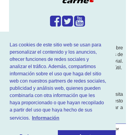
¿Que hacemos?
Las cookies de este sitio web se usan para
En
www.RenovarCarnet.com
Te contamos sobre
personalizar el contenido y los anuncios,
la
renovación del permiso
de conducir, noticias de
ofrecer funciones de redes sociales y
actualidad motor y sobre todo seguridad vial.
analizar el tráfico. Además, compartimos
Ademas tenemos todo tipo de información DGT útil.
información sobre el uso que haga del sitio
¿Quienes somos?
web con nuestros partners de redes sociales,
publicidad y análisis web, quienes pueden
Quieres saber quien mantiene la pagina, visita
combinarla con otra información que les
nuestra
sección de contacto
. Aquí tienes nuesto
haya proporcionado o que hayan recopilado
aviso legal
. Basicamente no queremos engañar a
a partir del uso que haya hecho de sus
nadie.
servicios.
Información
Este sitio web es desarrollado y mantenido con
por