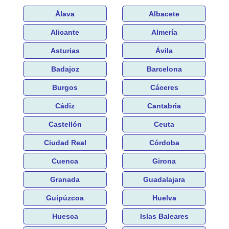
Álava
Albacete
Alicante
Almería
Asturias
Ávila
Badajoz
Barcelona
Burgos
Cáceres
Cádiz
Cantabria
Castellón
Ceuta
Ciudad Real
Córdoba
Cuenca
Girona
Granada
Guadalajara
Guipúzcoa
Huelva
Huesca
Islas Baleares