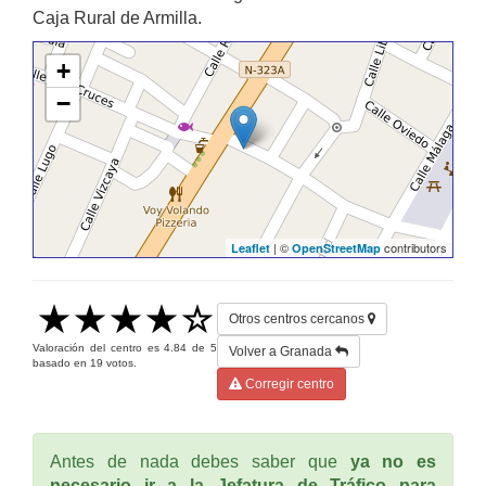
Caja Rural de Armilla.
+
−
| ©
contributors
Leaflet
OpenStreetMap
Otros centros cercanos
Valoración del centro es
4.84
de
5
Volver a Granada
basado en
19
votos.
Corregir centro
Antes de nada debes saber que
ya no es
necesario ir a la Jefatura de Tráfico para