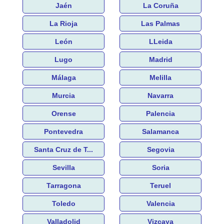
Jaén
La Coruña
La Rioja
Las Palmas
León
LLeida
Lugo
Madrid
Málaga
Melilla
Murcia
Navarra
Orense
Palencia
Pontevedra
Salamanca
Santa Cruz de T...
Segovia
Sevilla
Soria
Tarragona
Teruel
Toledo
Valencia
Valladolid
Vizcaya