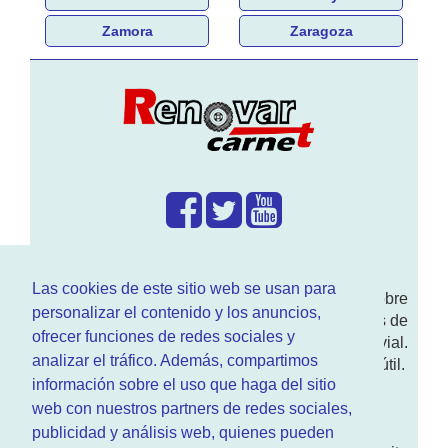
Zamora
Zaragoza
¿Que hacemos?
Las cookies de este sitio web se usan para
En
www.RenovarCarnet.com
Te contamos sobre
personalizar el contenido y los anuncios,
la
renovación del permiso
de conducir, noticias de
ofrecer funciones de redes sociales y
actualidad motor y sobre todo seguridad vial.
analizar el tráfico. Además, compartimos
Ademas tenemos todo tipo de información DGT útil.
información sobre el uso que haga del sitio
¿Quienes somos?
web con nuestros partners de redes sociales,
publicidad y análisis web, quienes pueden