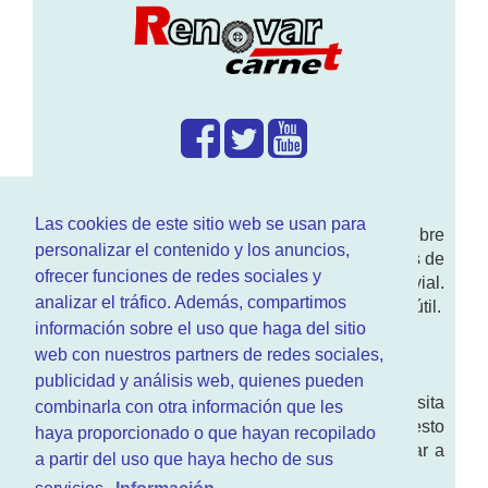
¿Que hacemos?
Las cookies de este sitio web se usan para
En
www.RenovarCarnet.com
Te contamos sobre
personalizar el contenido y los anuncios,
la
renovación del permiso
de conducir, noticias de
ofrecer funciones de redes sociales y
actualidad motor y sobre todo seguridad vial.
analizar el tráfico. Además, compartimos
Ademas tenemos todo tipo de información DGT útil.
información sobre el uso que haga del sitio
¿Quienes somos?
web con nuestros partners de redes sociales,
publicidad y análisis web, quienes pueden
Quieres saber quien mantiene la pagina, visita
combinarla con otra información que les
nuestra
sección de contacto
. Aquí tienes nuesto
haya proporcionado o que hayan recopilado
aviso legal
. Basicamente no queremos engañar a
a partir del uso que haya hecho de sus
nadie.