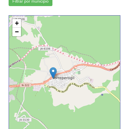
Filtrar por municipio
+
−