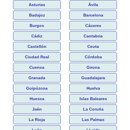
Asturias
Ávila
Badajoz
Barcelona
Burgos
Cáceres
Cádiz
Cantabria
Castellón
Ceuta
Ciudad Real
Córdoba
Cuenca
Girona
Granada
Guadalajara
Guipúzcoa
Huelva
Huesca
Islas Baleares
Jaén
La Coruña
La Rioja
Las Palmas
León
LLeida