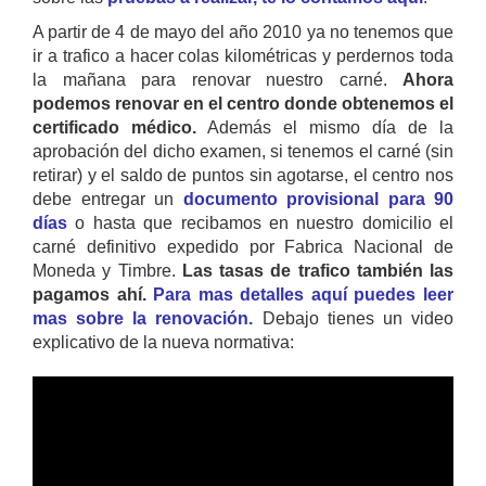
A partir de 4 de mayo del año 2010 ya no tenemos que
ir a trafico a hacer colas kilométricas y perdernos toda
la mañana para renovar nuestro carné.
Ahora
podemos renovar en el centro donde obtenemos el
certificado médico.
Además el mismo día de la
aprobación del dicho examen, si tenemos el carné (sin
retirar) y el saldo de puntos sin agotarse, el centro nos
debe entregar un
documento provisional para 90
días
o hasta que recibamos en nuestro domicilio el
carné definitivo expedido por Fabrica Nacional de
Moneda y Timbre.
Las tasas de trafico también las
pagamos ahí.
Para mas detalles aquí puedes leer
mas sobre la renovación.
Debajo tienes un video
explicativo de la nueva normativa: