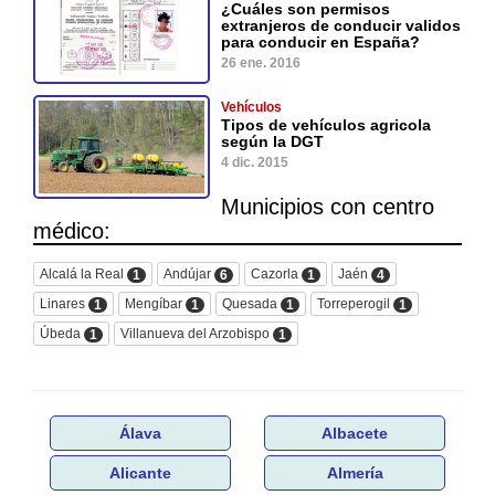
¿Cuáles son permisos
extranjeros de conducir validos
para conducir en España?
26 ene. 2016
Vehículos
Tipos de vehículos agricola
según la DGT
4 dic. 2015
Municipios con centro
médico:
Alcalá la Real
Andújar
Cazorla
Jaén
1
6
1
4
Linares
Mengíbar
Quesada
Torreperogil
1
1
1
1
Úbeda
Villanueva del Arzobispo
1
1
Álava
Albacete
Alicante
Almería