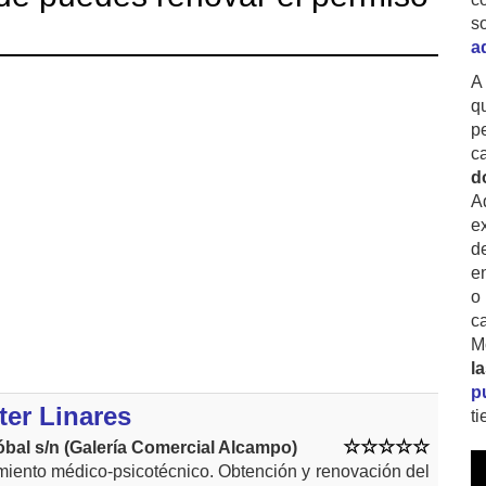
s
a
A
q
p
c
d
A
ex
d
e
o
c
M
l
p
ter Linares
t
bal s/n (Galería Comercial Alcampo)
miento médico-psicotécnico. Obtención y renovación del