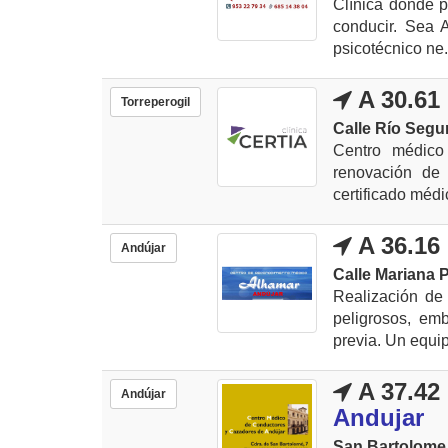
Clínica donde p
conducir. Sea 
psicotécnico ne.
A 30.61
Torreperogil
Calle Río Segur
Centro médico 
renovación de
certificado médi
A 36.16
Andújar
Calle Mariana 
Realización de
peligrosos, em
previa. Un equip
A 37.42
Andújar
Andujar
San Bartolome