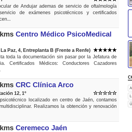
 ocular de Andujar ademas de servicio de oftalmología
servicio de exámenes psicotécnicos y certificados
cen...
 kms
Centro Médico PsicoMedical
La Paz, 4, Entreplanta B (Frente a Renfe)
ita toda la documentación sin pasar por la Jefatura de
ncia. Certificados Médicos: Conductores Cazadores
.
c
 kms
CRC Clínica Arco
A
ación 12, 1º
L
psicotécnico localizado en centro de Jaén, contamos
Ú
ultidisciplinar. Realizamos la obtención y renovación
.
 kms
Ceremeco Jaén