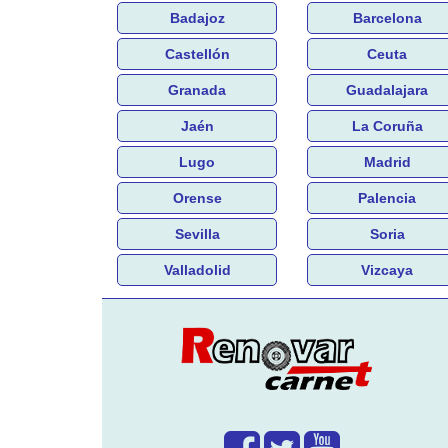
Badajoz
Barcelona
Castellón
Ceuta
Granada
Guadalajara
Jaén
La Coruña
Lugo
Madrid
Orense
Palencia
Sevilla
Soria
Valladolid
Vizcaya