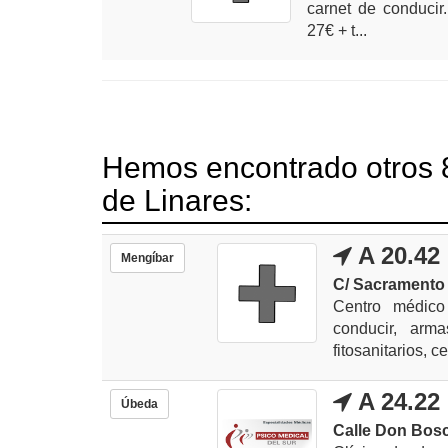
carnet de conducir
27€ + t...
Hemos encontrado otros 8
de Linares:
A 20.42
Mengíbar
C/ Sacramento
Centro médico
conducir, arma
fitosanitarios, cer
A 24.22
Úbeda
Calle Don Bosc