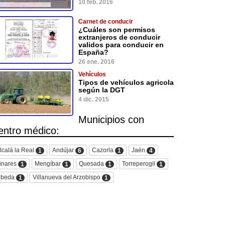
10 feb. 2016
Carnet de conducir
¿Cuáles son permisos
extranjeros de conducir
validos para conducir en
España?
26 ene. 2016
Vehículos
Tipos de vehículos agricola
según la DGT
4 dic. 2015
Municipios con
entro médico:
lcalá la Real
Andújar
Cazorla
Jaén
1
6
1
4
inares
Mengíbar
Quesada
Torreperogil
1
1
1
1
beda
Villanueva del Arzobispo
1
1