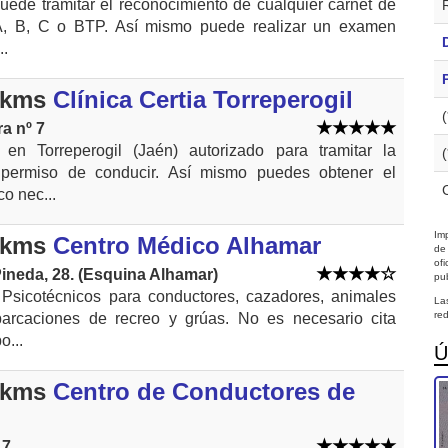
uede tramitar el reconocimiento de cualquier carnet de
A, B, C o BTP. Así mismo puede realizar un examen
..
 kms
Clínica Certia Torreperogil
a nº 7
en Torreperogil (Jaén) autorizado para tramitar la
 permiso de conducir. Así mismo puedes obtener el
co nec...
Imp
 kms
Centro Médico Alhamar
de
of
Pineda, 28. (Esquina Alhamar)
pub
 Psicotécnicos para conductores, cazadores, animales
La
red
barcaciones de recreo y grúas. No es necesario cita
o...
Ú
 kms
Centro de Conductores de
 7