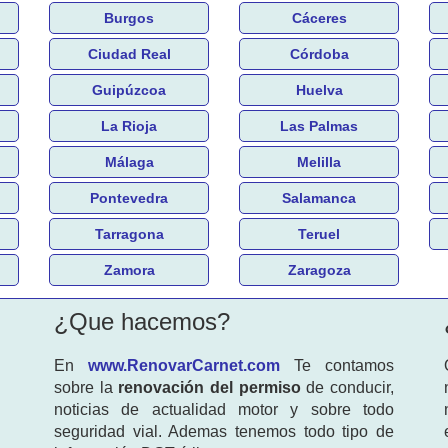
Burgos
Cáceres
Ciudad Real
Córdoba
Guipúzcoa
Huelva
La Rioja
Las Palmas
Málaga
Melilla
Pontevedra
Salamanca
Tarragona
Teruel
Zamora
Zaragoza
¿Que hacemos?
En
www.RenovarCarnet.com
Te contamos
sobre la
renovación del permiso
de conducir,
noticias de actualidad motor y sobre todo
seguridad vial. Ademas tenemos todo tipo de