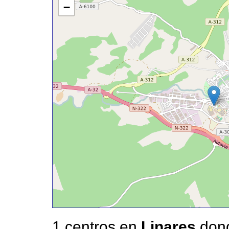
−
1 centros en
Linares
dond