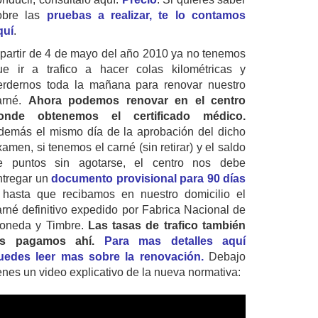
obre las
pruebas a realizar, te lo contamos
quí
.
 partir de 4 de mayo del año 2010 ya no tenemos
ue ir a trafico a hacer colas kilométricas y
erdernos toda la mañana para renovar nuestro
arné.
Ahora podemos renovar en el centro
onde obtenemos el certificado médico.
demás el mismo día de la aprobación del dicho
amen, si tenemos el carné (sin retirar) y el saldo
e puntos sin agotarse, el centro nos debe
ntregar un
documento provisional para 90 días
 hasta que recibamos en nuestro domicilio el
arné definitivo expedido por Fabrica Nacional de
oneda y Timbre.
Las tasas de trafico también
as pagamos ahí.
Para mas detalles aquí
uedes leer mas sobre la renovación.
Debajo
ienes un video explicativo de la nueva normativa: