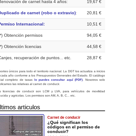
Renovación de carnet hasta 4 años:
19,67 €
Duplicado de carnet (robo o extravio)
:
20,81 €
Permiso Internacional:
10,51 €
(*) Obtención permisos
94,05 €
(*) Obtención licencias
44,58 €
Canjes, recuperación de puntos... etc.
28,87 €
ortes únicos para todo el territorio nacional. La DGT los actualiza a inicios
 cada año conforme a los Presupuestos Generales del Estado. El catálogo
icial completo de tasas
lo puedes consultar aquí (PDF)
. Nosotros solo
licamos las relativas al carnet de conducir.
s licencias de conducir son LCM y LVA, para vehículos de movilidad
ucida y agricolas. Los permisos son AM, A, B, C... etc.
ltimos articulos
Carnet de conducir
¿Qué significan los
códigos en el permiso de
conducir?