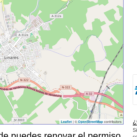
¿
| ©
contributors
Leaflet
OpenStreetMap
S
e puedes renovar el permiso
c