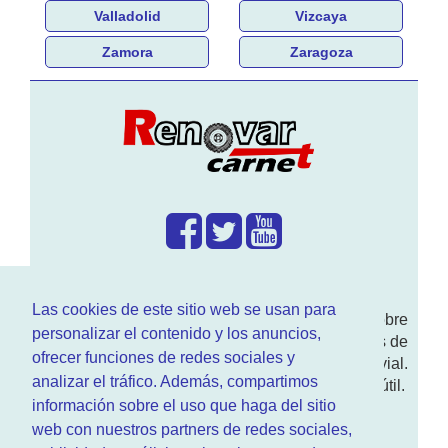
Valladolid
Vizcaya
Zamora
Zaragoza
¿Que hacemos?
Las cookies de este sitio web se usan para
En
www.RenovarCarnet.com
Te contamos sobre
personalizar el contenido y los anuncios,
la
renovación del permiso
de conducir, noticias de
ofrecer funciones de redes sociales y
actualidad motor y sobre todo seguridad vial.
analizar el tráfico. Además, compartimos
Ademas tenemos todo tipo de información DGT útil.
información sobre el uso que haga del sitio
¿Quienes somos?
web con nuestros partners de redes sociales,