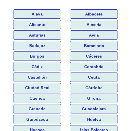
Álava
Albacete
Alicante
Almería
Asturias
Ávila
Badajoz
Barcelona
Burgos
Cáceres
Cádiz
Cantabria
Castellón
Ceuta
Ciudad Real
Córdoba
Cuenca
Girona
Granada
Guadalajara
Guipúzcoa
Huelva
Huesca
Islas Baleares