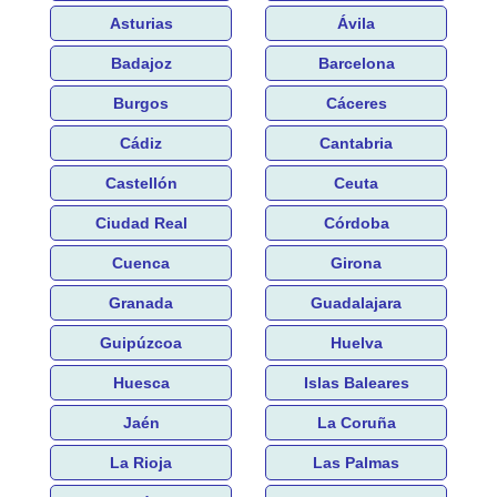
Asturias
Ávila
Badajoz
Barcelona
Burgos
Cáceres
Cádiz
Cantabria
Castellón
Ceuta
Ciudad Real
Córdoba
Cuenca
Girona
Granada
Guadalajara
Guipúzcoa
Huelva
Huesca
Islas Baleares
Jaén
La Coruña
La Rioja
Las Palmas