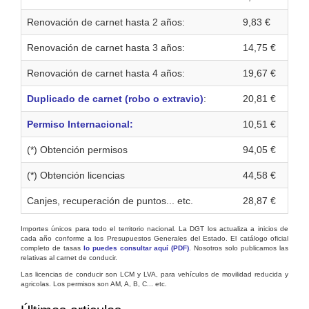
Renovación de carnet hasta 2 años:
9,83 €
Renovación de carnet hasta 3 años:
14,75 €
Renovación de carnet hasta 4 años:
19,67 €
Duplicado de carnet (robo o extravio)
:
20,81 €
Permiso Internacional:
10,51 €
(*) Obtención permisos
94,05 €
(*) Obtención licencias
44,58 €
Canjes, recuperación de puntos... etc.
28,87 €
Importes únicos para todo el territorio nacional. La DGT los actualiza a inicios de
cada año conforme a los Presupuestos Generales del Estado. El catálogo oficial
completo de tasas
lo puedes consultar aquí (PDF)
. Nosotros solo publicamos las
relativas al carnet de conducir.
Las licencias de conducir son LCM y LVA, para vehículos de movilidad reducida y
agricolas. Los permisos son AM, A, B, C... etc.