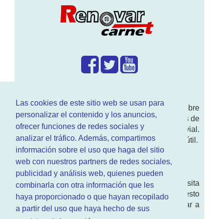
¿Que hacemos?
Las cookies de este sitio web se usan para
En
www.RenovarCarnet.com
Te contamos sobre
personalizar el contenido y los anuncios,
la
renovación del permiso
de conducir, noticias de
ofrecer funciones de redes sociales y
actualidad motor y sobre todo seguridad vial.
analizar el tráfico. Además, compartimos
Ademas tenemos todo tipo de información DGT útil.
información sobre el uso que haga del sitio
¿Quienes somos?
web con nuestros partners de redes sociales,
publicidad y análisis web, quienes pueden
Quieres saber quien mantiene la pagina, visita
combinarla con otra información que les
nuestra
sección de contacto
. Aquí tienes nuesto
haya proporcionado o que hayan recopilado
aviso legal
. Basicamente no queremos engañar a
a partir del uso que haya hecho de sus
nadie.