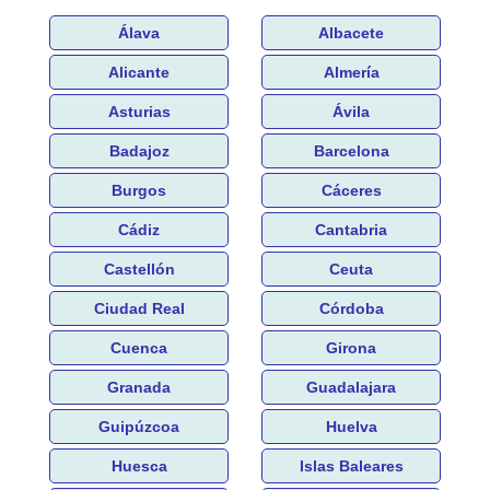
Álava
Albacete
Alicante
Almería
Asturias
Ávila
Badajoz
Barcelona
Burgos
Cáceres
Cádiz
Cantabria
Castellón
Ceuta
Ciudad Real
Córdoba
Cuenca
Girona
Granada
Guadalajara
Guipúzcoa
Huelva
Huesca
Islas Baleares