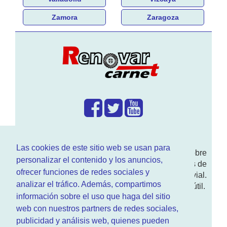
Zamora
Zaragoza
¿Que hacemos?
Las cookies de este sitio web se usan para
En
www.RenovarCarnet.com
Te contamos sobre
personalizar el contenido y los anuncios,
la
renovación del permiso
de conducir, noticias de
ofrecer funciones de redes sociales y
actualidad motor y sobre todo seguridad vial.
analizar el tráfico. Además, compartimos
Ademas tenemos todo tipo de información DGT útil.
información sobre el uso que haga del sitio
¿Quienes somos?
web con nuestros partners de redes sociales,
publicidad y análisis web, quienes pueden