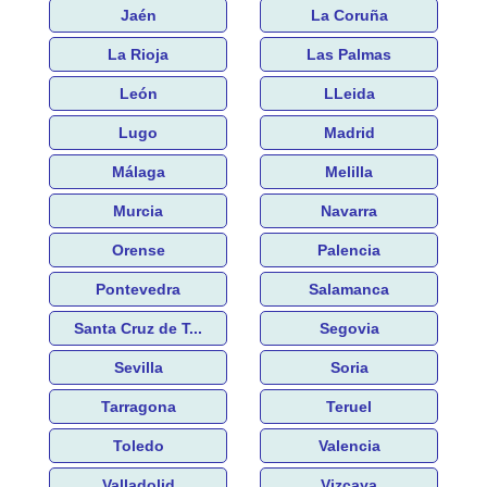
Jaén
La Coruña
La Rioja
Las Palmas
León
LLeida
Lugo
Madrid
Málaga
Melilla
Murcia
Navarra
Orense
Palencia
Pontevedra
Salamanca
Santa Cruz de T...
Segovia
Sevilla
Soria
Tarragona
Teruel
Toledo
Valencia
Valladolid
Vizcaya