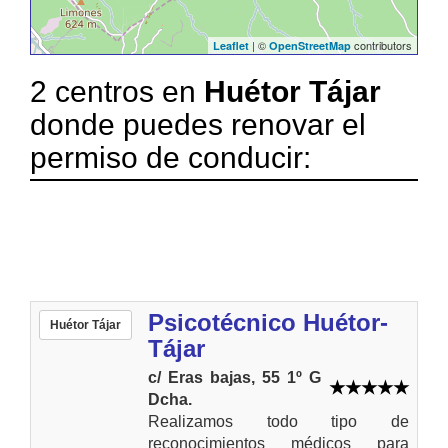
| ©
contributors
Leaflet
OpenStreetMap
2 centros en
Huétor Tájar
donde puedes renovar el
permiso de conducir:
Psicotécnico Huétor-
Huétor Tájar
Tájar
c/ Eras bajas, 55 1º G
Dcha.
Realizamos todo tipo de
reconocimientos médicos para