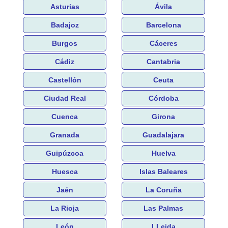
Asturias
Ávila
Badajoz
Barcelona
Burgos
Cáceres
Cádiz
Cantabria
Castellón
Ceuta
Ciudad Real
Córdoba
Cuenca
Girona
Granada
Guadalajara
Guipúzcoa
Huelva
Huesca
Islas Baleares
Jaén
La Coruña
La Rioja
Las Palmas
León
LLeida