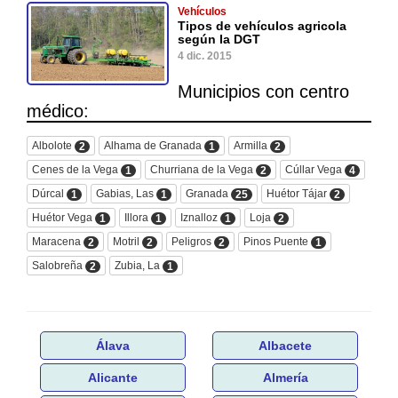
Vehículos
Tipos de vehículos agricola
según la DGT
4 dic. 2015
Municipios con centro
médico:
Albolote
Alhama de Granada
Armilla
2
1
2
Cenes de la Vega
Churriana de la Vega
Cúllar Vega
1
2
4
Dúrcal
Gabias, Las
Granada
Huétor Tájar
1
1
25
2
Huétor Vega
Illora
Iznalloz
Loja
1
1
1
2
Maracena
Motril
Peligros
Pinos Puente
2
2
2
1
Salobreña
Zubia, La
2
1
Álava
Albacete
Alicante
Almería