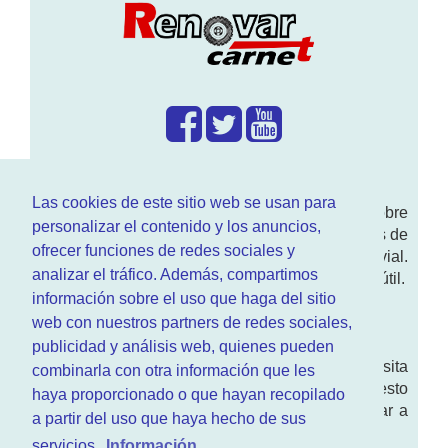
¿Que hacemos?
Las cookies de este sitio web se usan para
En
www.RenovarCarnet.com
Te contamos sobre
personalizar el contenido y los anuncios,
la
renovación del permiso
de conducir, noticias de
ofrecer funciones de redes sociales y
actualidad motor y sobre todo seguridad vial.
analizar el tráfico. Además, compartimos
Ademas tenemos todo tipo de información DGT útil.
información sobre el uso que haga del sitio
¿Quienes somos?
web con nuestros partners de redes sociales,
publicidad y análisis web, quienes pueden
Quieres saber quien mantiene la pagina, visita
combinarla con otra información que les
nuestra
sección de contacto
. Aquí tienes nuesto
haya proporcionado o que hayan recopilado
aviso legal
. Basicamente no queremos engañar a
a partir del uso que haya hecho de sus
nadie.
servicios.
Información