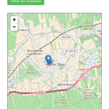
Filtrar por municipio
+
−