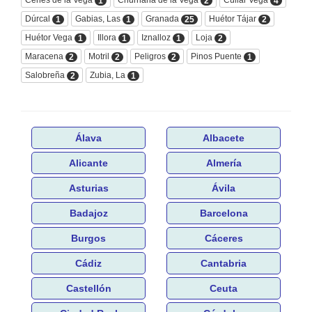
1
2
4
Dúrcal
Gabias, Las
Granada
Huétor Tájar
1
1
25
2
Huétor Vega
Illora
Iznalloz
Loja
1
1
1
2
Maracena
Motril
Peligros
Pinos Puente
2
2
2
1
Salobreña
Zubia, La
2
1
Álava
Albacete
Alicante
Almería
Asturias
Ávila
Badajoz
Barcelona
Burgos
Cáceres
Cádiz
Cantabria
Castellón
Ceuta