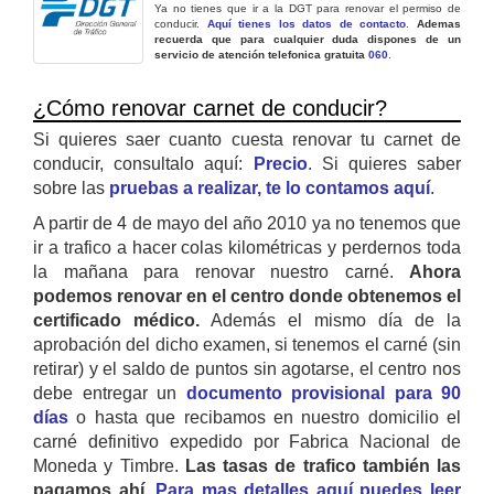
Ya no tienes que ir a la DGT para renovar el permiso de
conducir.
Aquí tienes los datos de contacto
.
Ademas
recuerda que para cualquier duda dispones de un
servicio de atención telefonica gratuita
060
.
¿Cómo renovar carnet de conducir?
Si quieres saer cuanto cuesta renovar tu carnet de
conducir, consultalo aquí:
Precio
. Si quieres saber
sobre las
pruebas a realizar, te lo contamos aquí
.
A partir de 4 de mayo del año 2010 ya no tenemos que
ir a trafico a hacer colas kilométricas y perdernos toda
la mañana para renovar nuestro carné.
Ahora
podemos renovar en el centro donde obtenemos el
certificado médico.
Además el mismo día de la
aprobación del dicho examen, si tenemos el carné (sin
retirar) y el saldo de puntos sin agotarse, el centro nos
debe entregar un
documento provisional para 90
días
o hasta que recibamos en nuestro domicilio el
carné definitivo expedido por Fabrica Nacional de
Moneda y Timbre.
Las tasas de trafico también las
pagamos ahí.
Para mas detalles aquí puedes leer