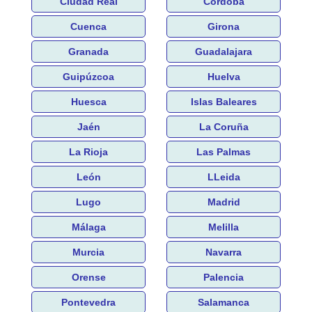
Ciudad Real
Córdoba
Cuenca
Girona
Granada
Guadalajara
Guipúzcoa
Huelva
Huesca
Islas Baleares
Jaén
La Coruña
La Rioja
Las Palmas
León
LLeida
Lugo
Madrid
Málaga
Melilla
Murcia
Navarra
Orense
Palencia
Pontevedra
Salamanca