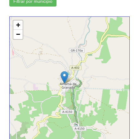
Filtrar por municipio
+
−