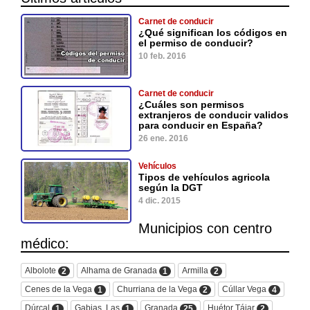
Carnet de conducir
¿Qué significan los códigos en
el permiso de conducir?
10 feb. 2016
Carnet de conducir
¿Cuáles son permisos
extranjeros de conducir validos
para conducir en España?
26 ene. 2016
Vehículos
Tipos de vehículos agricola
según la DGT
4 dic. 2015
Municipios con centro
médico:
Albolote
Alhama de Granada
Armilla
2
1
2
Cenes de la Vega
Churriana de la Vega
Cúllar Vega
1
2
4
Dúrcal
Gabias, Las
Granada
Huétor Tájar
1
1
25
2