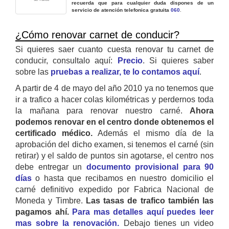
recuerda que para cualquier duda dispones de un
servicio de atención telefonica gratuita
060
.
¿Cómo renovar carnet de conducir?
Si quieres saer cuanto cuesta renovar tu carnet de
conducir, consultalo aquí:
Precio
. Si quieres saber
sobre las
pruebas a realizar, te lo contamos aquí
.
A partir de 4 de mayo del año 2010 ya no tenemos que
ir a trafico a hacer colas kilométricas y perdernos toda
la mañana para renovar nuestro carné.
Ahora
podemos renovar en el centro donde obtenemos el
certificado médico.
Además el mismo día de la
aprobación del dicho examen, si tenemos el carné (sin
retirar) y el saldo de puntos sin agotarse, el centro nos
debe entregar un
documento provisional para 90
días
o hasta que recibamos en nuestro domicilio el
carné definitivo expedido por Fabrica Nacional de
Moneda y Timbre.
Las tasas de trafico también las
pagamos ahí.
Para mas detalles aquí puedes leer
mas sobre la renovación.
Debajo tienes un video