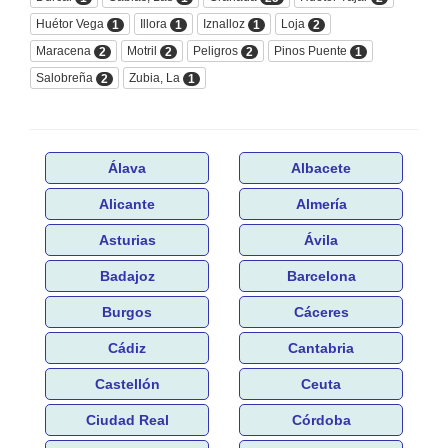
Huétor Vega
Illora
Iznalloz
Loja
1
1
1
2
Maracena
Motril
Peligros
Pinos Puente
2
2
2
1
Salobreña
Zubia, La
2
1
Álava
Albacete
Alicante
Almería
Asturias
Ávila
Badajoz
Barcelona
Burgos
Cáceres
Cádiz
Cantabria
Castellón
Ceuta
Ciudad Real
Córdoba