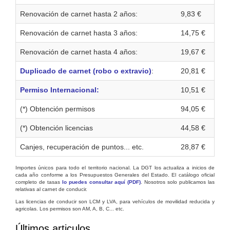
Renovación de carnet hasta 2 años:
9,83 €
Renovación de carnet hasta 3 años:
14,75 €
Renovación de carnet hasta 4 años:
19,67 €
Duplicado de carnet (robo o extravio)
:
20,81 €
Permiso Internacional:
10,51 €
(*) Obtención permisos
94,05 €
(*) Obtención licencias
44,58 €
Canjes, recuperación de puntos... etc.
28,87 €
Importes únicos para todo el territorio nacional. La DGT los actualiza a inicios de
cada año conforme a los Presupuestos Generales del Estado. El catálogo oficial
completo de tasas
lo puedes consultar aquí (PDF)
. Nosotros solo publicamos las
relativas al carnet de conducir.
Las licencias de conducir son LCM y LVA, para vehículos de movilidad reducida y
agricolas. Los permisos son AM, A, B, C... etc.
Últimos articulos