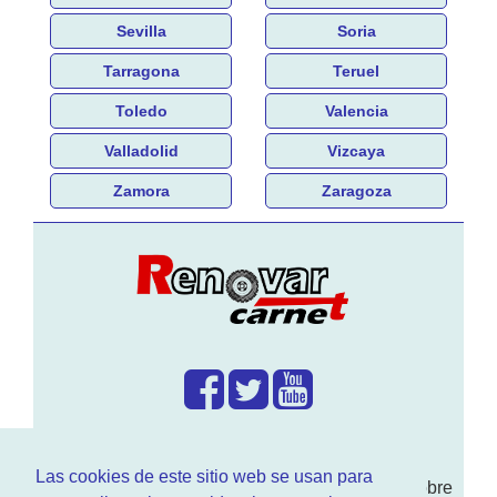
Sevilla
Soria
Tarragona
Teruel
Toledo
Valencia
Valladolid
Vizcaya
Zamora
Zaragoza
¿Que hacemos?
Las cookies de este sitio web se usan para
En
www.RenovarCarnet.com
Te contamos sobre