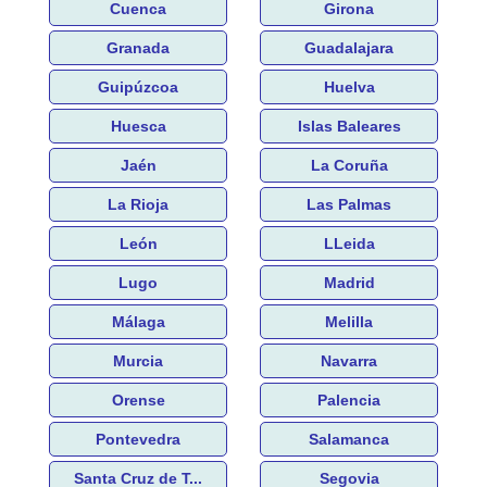
Cuenca
Girona
Granada
Guadalajara
Guipúzcoa
Huelva
Huesca
Islas Baleares
Jaén
La Coruña
La Rioja
Las Palmas
León
LLeida
Lugo
Madrid
Málaga
Melilla
Murcia
Navarra
Orense
Palencia
Pontevedra
Salamanca
Santa Cruz de T...
Segovia