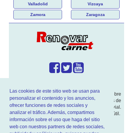
Valladolid
Vizcaya
Zamora
Zaragoza
¿Que hacemos?
Las cookies de este sitio web se usan para
En
www.RenovarCarnet.com
Te contamos sobre
personalizar el contenido y los anuncios,
la
renovación del permiso
de conducir, noticias de
ofrecer funciones de redes sociales y
actualidad motor y sobre todo seguridad vial.
analizar el tráfico. Además, compartimos
Ademas tenemos todo tipo de información DGT útil.
información sobre el uso que haga del sitio
¿Quienes somos?
web con nuestros partners de redes sociales,