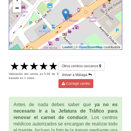
−
| ©
contributors
Leaflet
OpenStreetMap
Otros centros cercanos
Valoración del centro es
5.00
de
5
Volver a Málaga
basado en
1
votos.
Corregir centro
Antes de nada debes saber que
ya no es
necesario ir a la Jefatura de Tráfico para
renovar el carnet de conducir
. Los centros
médicos autorizados se encargan de realizar todo
el tramite. Incluso la foto te la toman mediante una