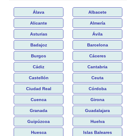
Álava
Albacete
Alicante
Almería
Asturias
Ávila
Badajoz
Barcelona
Burgos
Cáceres
Cádiz
Cantabria
Castellón
Ceuta
Ciudad Real
Córdoba
Cuenca
Girona
Granada
Guadalajara
Guipúzcoa
Huelva
Huesca
Islas Baleares