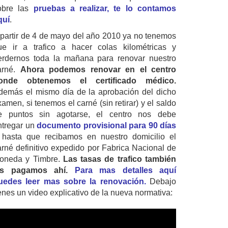
obre las
pruebas a realizar, te lo contamos
quí
.
 partir de 4 de mayo del año 2010 ya no tenemos
ue ir a trafico a hacer colas kilométricas y
erdernos toda la mañana para renovar nuestro
arné.
Ahora podemos renovar en el centro
onde obtenemos el certificado médico.
demás el mismo día de la aprobación del dicho
amen, si tenemos el carné (sin retirar) y el saldo
e puntos sin agotarse, el centro nos debe
ntregar un
documento provisional para 90 días
 hasta que recibamos en nuestro domicilio el
arné definitivo expedido por Fabrica Nacional de
oneda y Timbre.
Las tasas de trafico también
as pagamos ahí.
Para mas detalles aquí
uedes leer mas sobre la renovación.
Debajo
ienes un video explicativo de la nueva normativa: