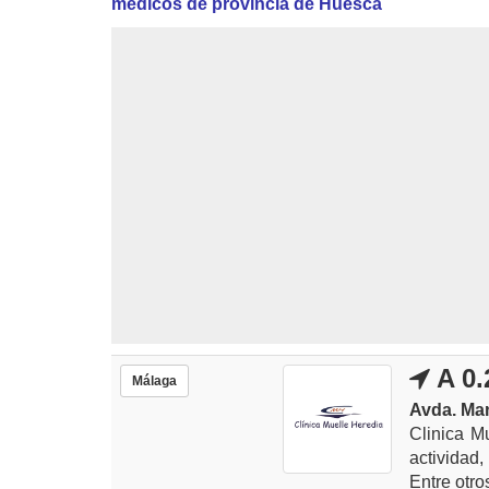
médicos de provincia de Huesca
A 0.
Málaga
Avda. Man
Clinica M
actividad,
Entre otros