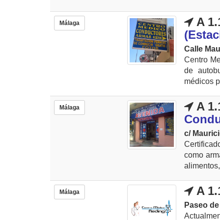
A 1.
Málaga
(Esta
Calle Mau
Centro Me
de autobu
médicos pa
A 1.
Málaga
Condu
c/ Mauric
Certifica
como arma
alimentos,
A 1.
Málaga
Paseo de
Actualmen