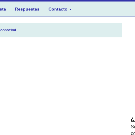
sta
Respuestas
Contacto
conocimi...
¿
S
c