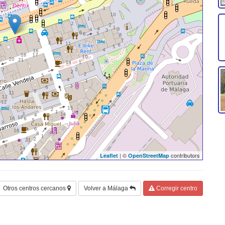
| ©
contributors
Leaflet
OpenStreetMap
Otros centros cercanos
Volver a Málaga
Corregir centro