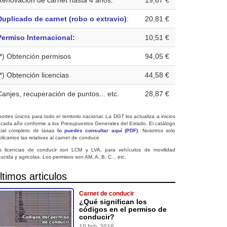
Renovación de carnet hasta 4 años:
19,67 €
Duplicado de carnet (robo o extravio)
:
20,81 €
Permiso Internacional:
10,51 €
(*) Obtención permisos
94,05 €
(*) Obtención licencias
44,58 €
Canjes, recuperación de puntos... etc.
28,87 €
ortes únicos para todo el territorio nacional. La DGT los actualiza a inicios
 cada año conforme a los Presupuestos Generales del Estado. El catálogo
icial completo de tasas
lo puedes consultar aquí (PDF)
. Nosotros solo
licamos las relativas al carnet de conducir.
s licencias de conducir son LCM y LVA, para vehículos de movilidad
ucida y agricolas. Los permisos son AM, A, B, C... etc.
ltimos articulos
Carnet de conducir
¿Qué significan los
códigos en el permiso de
conducir?
10 feb. 2016