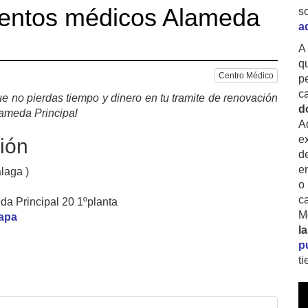
ientos médicos Alameda
s
a
A
q
Centro Médico
p
c
e no pierdas tiempo y dinero en tu tramite de renovación
d
lameda Principal
A
ex
ión
d
e
laga )
o
c
da Principal 20 1ºplanta
M
mapa
l
p
t