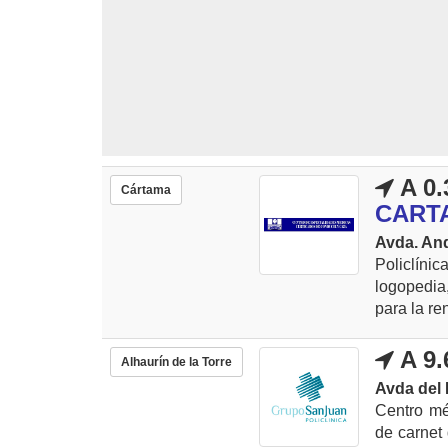
A 0.
Cártama
CART
Avda. And
Policlín
logopedia,
para la re
A 9.
Alhaurín de la Torre
Avda del 
Centro mé
de carnet