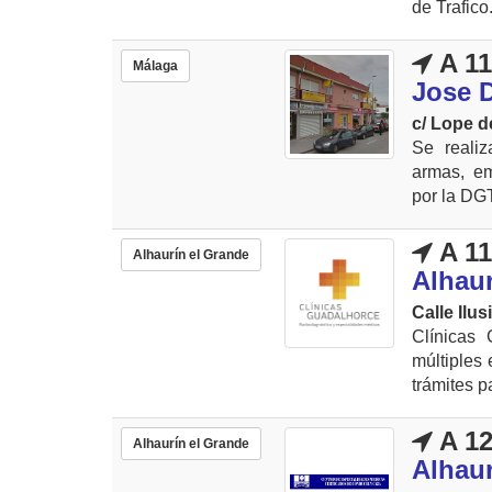
de Trafico
A 11
Málaga
Jose D
c/ Lope d
Se realiz
armas, em
por la DGT
A 11
Alhaurín el Grande
Alhaur
Calle Ilus
Clínicas
múltiples
trámites pa
A 12
Alhaurín el Grande
Alhaur