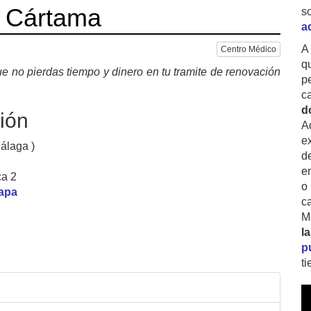
e Cártama
s
a
A
Centro Médico
q
e no pierdas tiempo y dinero en tu tramite de renovación
p
c
d
ión
A
ex
álaga )
d
e
ca 2
o
mapa
c
M
l
p
t