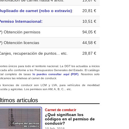
Renovación de carnet hasta 4 años:
19,67 €
Duplicado de carnet (robo o extravio)
:
20,81 €
Permiso Internacional:
10,51 €
(*) Obtención permisos
94,05 €
(*) Obtención licencias
44,58 €
Canjes, recuperación de puntos... etc.
28,87 €
ortes únicos para todo el territorio nacional. La DGT los actualiza a inicios
 cada año conforme a los Presupuestos Generales del Estado. El catálogo
icial completo de tasas
lo puedes consultar aquí (PDF)
. Nosotros solo
licamos las relativas al carnet de conducir.
s licencias de conducir son LCM y LVA, para vehículos de movilidad
ucida y agricolas. Los permisos son AM, A, B, C... etc.
ltimos articulos
Carnet de conducir
¿Qué significan los
códigos en el permiso de
conducir?
10 feb. 2016