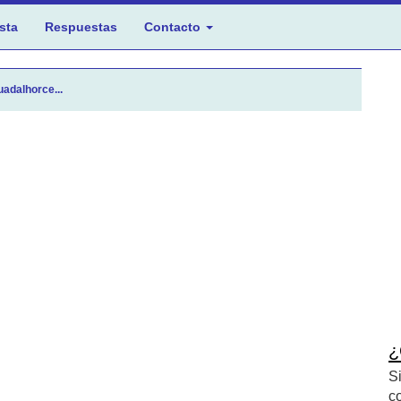
sta
Respuestas
Contacto
uadalhorce...
¿
S
c