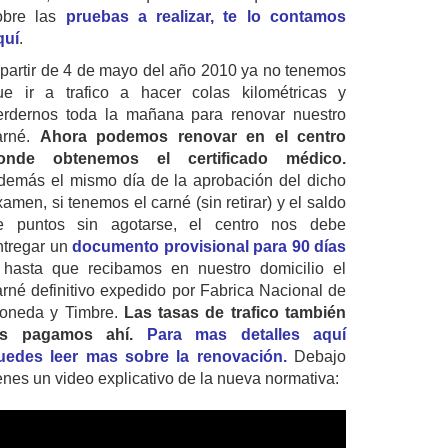
obre las
pruebas a realizar, te lo contamos
quí
.
 partir de 4 de mayo del año 2010 ya no tenemos
ue ir a trafico a hacer colas kilométricas y
erdernos toda la mañana para renovar nuestro
arné.
Ahora podemos renovar en el centro
onde obtenemos el certificado médico.
demás el mismo día de la aprobación del dicho
amen, si tenemos el carné (sin retirar) y el saldo
e puntos sin agotarse, el centro nos debe
ntregar un
documento provisional para 90 días
 hasta que recibamos en nuestro domicilio el
arné definitivo expedido por Fabrica Nacional de
oneda y Timbre.
Las tasas de trafico también
as pagamos ahí.
Para mas detalles aquí
uedes leer mas sobre la renovación.
Debajo
ienes un video explicativo de la nueva normativa: