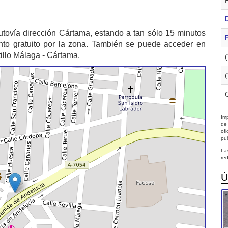
tovía dirección Cártama, estando a tan sólo 15 minutos
to gratuito por la zona. También se puede acceder en
tillo Málaga - Cártama.
Imp
de
of
pub
La
red
Ú