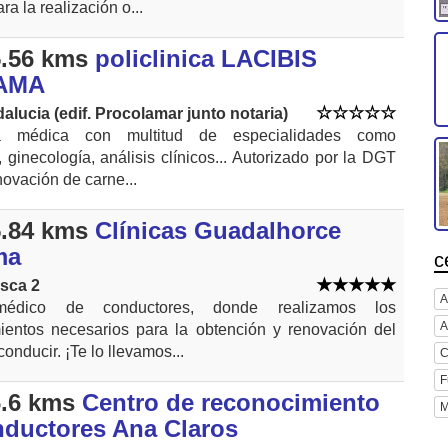
ra la realización o...
.56 kms
policlinica LACIBIS
AMA
alucia (edif. Procolamar junto notaria)
ica médica con multitud de especialidades como
 ginecología, análisis clínicos... Autorizado por la DGT
novación de carne...
.84 kms
Clínicas Guadalhorce
ma
c
sca 2
A
médico de conductores, donde realizamos los
A
ientos necesarios para la obtención y renovación del
conducir. ¡Te lo llevamos...
C
F
.6 kms
Centro de reconocimiento
M
nductores Ana Claros