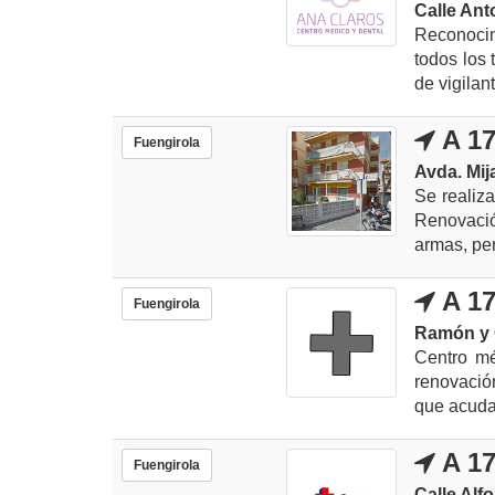
Calle Ant
Reconoci
todos los 
de vigilan
A 17
Fuengirola
Avda. Mij
Se realiz
Renovació
armas, per
A 17
Fuengirola
Ramón y C
Centro mé
renovació
que acudas
A 17
Fuengirola
Calle Alfo