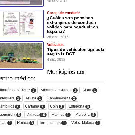
10 feb. 2016
Carnet de conducir
¿Cuáles son permisos
extranjeros de conducir
validos para conducir en
España?
26 ene. 2016
Vehículos
Tipos de vehículos agricola
según la DGT
4 dic. 2015
Municipios con
entro médico:
lhaurín de la Torre
Alhaurín el Grande
Álora
1
3
1
ntequera
Arriate
Benalmádena
1
1
2
ampillos
Cártama
Coín
Estepona
3
2
3
5
uengirola
Málaga
Manilva
Marbella
5
19
1
5
ijas
Ronda
Torremolinos
Vélez-Málaga
1
3
1
1