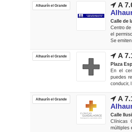
A 7.
Alhaurín el Grande
Alhaur
Calle de l
Centro de
el permis
Se emiten 
A 7.
Alhaurín el Grande
Plaza Esp
En el cen
puedes re
conducir, 
A 7.
Alhaurín el Grande
Alhaur
Calle Ilus
Clínicas
múltiples