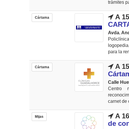
trámites pa
A 15
Cártama
CART
Avda. And
Policlín
logopedia,
para la re
A 15
Cártama
Cárta
Calle Hue
Centro 
reconocim
carnet de 
A 16
Mijas
de co