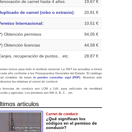
Renovación de carnet hasta 4 años:
19,67 €
Duplicado de carnet (robo o extravio)
:
20,81 €
Permiso Internacional:
10,51 €
(*) Obtención permisos
94,05 €
(*) Obtención licencias
44,58 €
Canjes, recuperación de puntos... etc.
28,87 €
ortes únicos para todo el territorio nacional. La DGT los actualiza a inicios
 cada año conforme a los Presupuestos Generales del Estado. El catálogo
icial completo de tasas
lo puedes consultar aquí (PDF)
. Nosotros solo
licamos las relativas al carnet de conducir.
s licencias de conducir son LCM y LVA, para vehículos de movilidad
ucida y agricolas. Los permisos son AM, A, B, C... etc.
ltimos articulos
Carnet de conducir
¿Qué significan los
códigos en el permiso de
conducir?