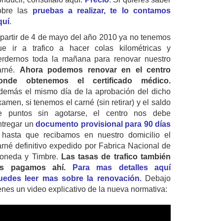
obre las
pruebas a realizar, te lo contamos
quí
.
 partir de 4 de mayo del año 2010 ya no tenemos
ue ir a trafico a hacer colas kilométricas y
erdernos toda la mañana para renovar nuestro
arné.
Ahora podemos renovar en el centro
onde obtenemos el certificado médico.
demás el mismo día de la aprobación del dicho
amen, si tenemos el carné (sin retirar) y el saldo
e puntos sin agotarse, el centro nos debe
ntregar un
documento provisional para 90 días
 hasta que recibamos en nuestro domicilio el
arné definitivo expedido por Fabrica Nacional de
oneda y Timbre.
Las tasas de trafico también
as pagamos ahí.
Para mas detalles aquí
uedes leer mas sobre la renovación.
Debajo
ienes un video explicativo de la nueva normativa: