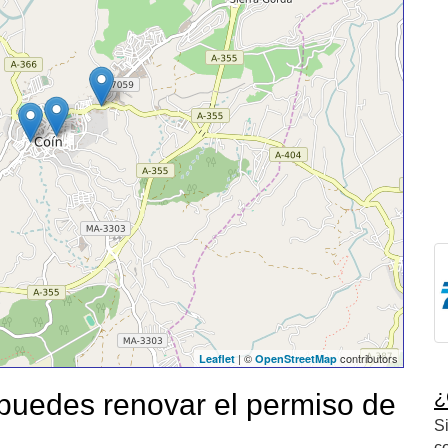
| ©
contributors
Leaflet
OpenStreetMap
¿
uedes renovar el permiso de
S
c