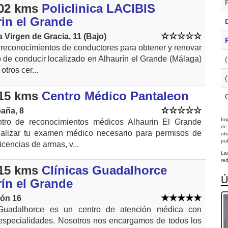
02 kms
Policlinica LACIBIS
in el Grande
a Virgen de Gracia, 11 (Bajo)
 reconocimientos de conductores para obtener y renovar
o de conducir localizado en Alhaurín el Grande (Málaga)
otros cer...
15 kms
Centro Médico Pantaleon
aña, 8
Imp
tro de reconocimientos médicos Alhaurin El Grande
de
alizar tu examen médico necesario para permisos de
of
pub
licencias de armas, v...
La
red
15 kms
Clínicas Guadalhorce
Ú
ín el Grande
ión 16
 Guadalhorce es un centro de atención médica con
 especialidades. Nosotros nos encargamos de todos los