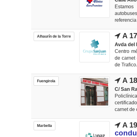
Estamos 
autobuse
referencia
A 17
Alhaurín de la Torre
Avda del 
Centro mé
de carnet
de Trafico
A 18
Fuengirola
C/ San Raf
Policlín
certifica
carnet de 
A 19
Marbella
condu