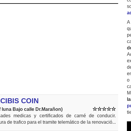
s
a
A
q
p
c
d
A
ex
d
e
o
c
M
ACIBIS COIN
l
p
f luna Bajo calle Dr.Marañon)
t
dades medicas y certificados de carné de conducir.
ura de trafico para el tramite telemático de la renovació...