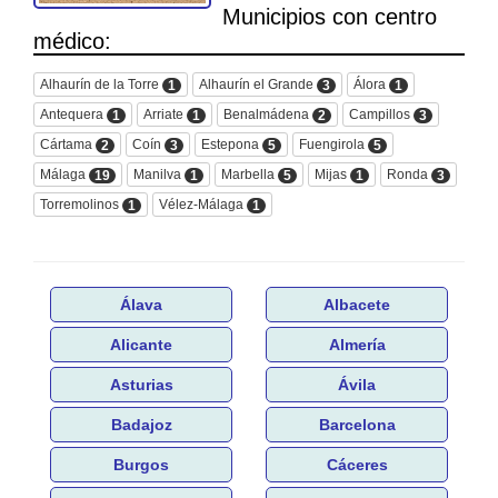
Municipios con centro
médico:
Alhaurín de la Torre
Alhaurín el Grande
Álora
1
3
1
Antequera
Arriate
Benalmádena
Campillos
1
1
2
3
Cártama
Coín
Estepona
Fuengirola
2
3
5
5
Málaga
Manilva
Marbella
Mijas
Ronda
19
1
5
1
3
Torremolinos
Vélez-Málaga
1
1
Álava
Albacete
Alicante
Almería
Asturias
Ávila
Badajoz
Barcelona
Burgos
Cáceres