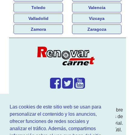
Toledo
Valencia
Valladolid
Vizcaya
Zamora
Zaragoza
¿Que hacemos?
Las cookies de este sitio web se usan para
En
www.RenovarCarnet.com
Te contamos sobre
personalizar el contenido y los anuncios,
la
renovación del permiso
de conducir, noticias de
ofrecer funciones de redes sociales y
actualidad motor y sobre todo seguridad vial.
analizar el tráfico. Además, compartimos
Ademas tenemos todo tipo de información DGT útil.