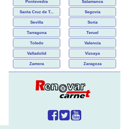
Pontevedra
Salamanca
Santa Cruz de T...
Segovia
Sevilla
Soria
Tarragona
Teruel
Toledo
Valencia
Valladolid
Vizcaya
Zamora
Zaragoza
¿Que hacemos?