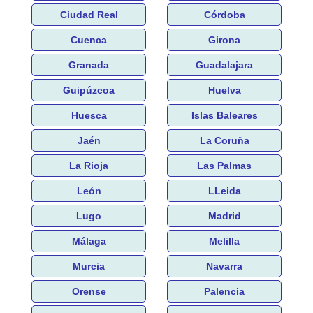
Ciudad Real
Córdoba
Cuenca
Girona
Granada
Guadalajara
Guipúzcoa
Huelva
Huesca
Islas Baleares
Jaén
La Coruña
La Rioja
Las Palmas
León
LLeida
Lugo
Madrid
Málaga
Melilla
Murcia
Navarra
Orense
Palencia