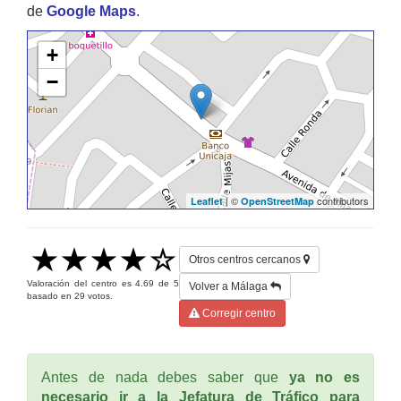
de
Google Maps
.
+
−
| ©
contributors
Leaflet
OpenStreetMap
Otros centros cercanos
Valoración del centro es
4.69
de
5
Volver a Málaga
basado en
29
votos.
Corregir centro
Antes de nada debes saber que
ya no es
necesario ir a la Jefatura de Tráfico para