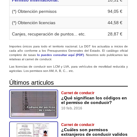
(*) Obtención permisos
94,05 €
(*) Obtención licencias
44,58 €
Canjes, recuperación de puntos... etc.
28,87 €
Importes únicos para todo el territorio nacional. La DGT los actualiza a inicios de
cada año conforme a los Presupuestos Generales del Estado. El catálogo oficial
completo de tasas
lo puedes consultar aquí (PDF)
. Nosotros solo publicamos las
relativas al carnet de conducir.
Las licencias de conducir son LCM y LVA, para vehículos de movilidad reducida y
agricolas. Los permisos son AM, A, B, C... etc.
Últimos articulos
Carnet de conducir
¿Qué significan los códigos en
el permiso de conducir?
10 feb. 2016
Carnet de conducir
¿Cuáles son permisos
extranjeros de conducir validos