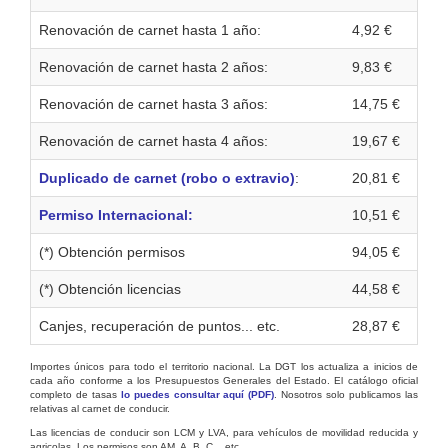
Renovación de carnet hasta 1 año:
4,92 €
Renovación de carnet hasta 2 años:
9,83 €
Renovación de carnet hasta 3 años:
14,75 €
Renovación de carnet hasta 4 años:
19,67 €
Duplicado de carnet (robo o extravio)
:
20,81 €
Permiso Internacional:
10,51 €
(*) Obtención permisos
94,05 €
(*) Obtención licencias
44,58 €
Canjes, recuperación de puntos... etc.
28,87 €
Importes únicos para todo el territorio nacional. La DGT los actualiza a inicios de
cada año conforme a los Presupuestos Generales del Estado. El catálogo oficial
completo de tasas
lo puedes consultar aquí (PDF)
. Nosotros solo publicamos las
relativas al carnet de conducir.
Las licencias de conducir son LCM y LVA, para vehículos de movilidad reducida y
agricolas. Los permisos son AM, A, B, C... etc.