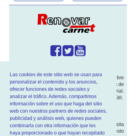
¿Que hacemos?
Las cookies de este sitio web se usan para
En
www.RenovarCarnet.com
Te contamos sobre
personalizar el contenido y los anuncios,
la
renovación del permiso
de conducir, noticias de
ofrecer funciones de redes sociales y
actualidad motor y sobre todo seguridad vial.
analizar el tráfico. Además, compartimos
Ademas tenemos todo tipo de información DGT útil.
información sobre el uso que haga del sitio
¿Quienes somos?
web con nuestros partners de redes sociales,
publicidad y análisis web, quienes pueden
Quieres saber quien mantiene la pagina, visita
combinarla con otra información que les
nuestra
sección de contacto
. Aquí tienes nuesto
haya proporcionado o que hayan recopilado