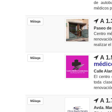
de autobu
médicos pa
A 1.
Málaga
Paseo de 
Centro mé
renovació
realizar e
A 1.
Málaga
médic
Calle Ala
El centro
toda clas
renovación
A 1.
Málaga
Avda. Man