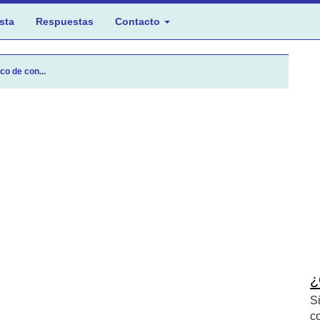
sta
Respuestas
Contacto
o de con...
¿
S
c