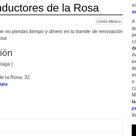
ductores de la Rosa
s
a
A
Centro Médico
q
e no pierdas tiempo y dinero en tu tramite de renovación
p
osa
c
d
ión
A
ex
laga )
d
e
de la Rosa, 32
o
mapa
c
M
l
p
t