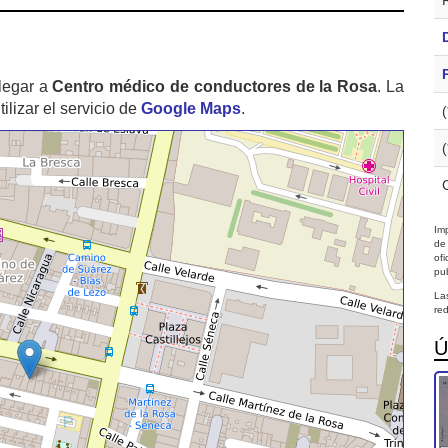
legar a
Centro médico de conductores de la Rosa
. La
izar el servicio de
Google Maps
.
Imp
de
of
pub
La
red
Ú