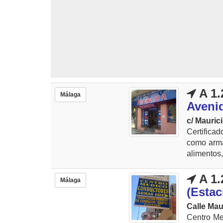
A 1.
Málaga
Aveni
c/ Mauric
Certifica
como arma
alimentos,
A 1.
Málaga
(Esta
Calle Mau
Centro Me