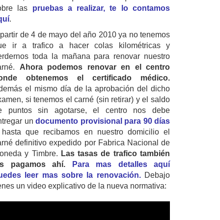
obre las
pruebas a realizar, te lo contamos
quí
.
 partir de 4 de mayo del año 2010 ya no tenemos
ue ir a trafico a hacer colas kilométricas y
erdernos toda la mañana para renovar nuestro
arné.
Ahora podemos renovar en el centro
onde obtenemos el certificado médico.
demás el mismo día de la aprobación del dicho
amen, si tenemos el carné (sin retirar) y el saldo
e puntos sin agotarse, el centro nos debe
ntregar un
documento provisional para 90 días
 hasta que recibamos en nuestro domicilio el
arné definitivo expedido por Fabrica Nacional de
oneda y Timbre.
Las tasas de trafico también
as pagamos ahí.
Para mas detalles aquí
uedes leer mas sobre la renovación.
Debajo
ienes un video explicativo de la nueva normativa: