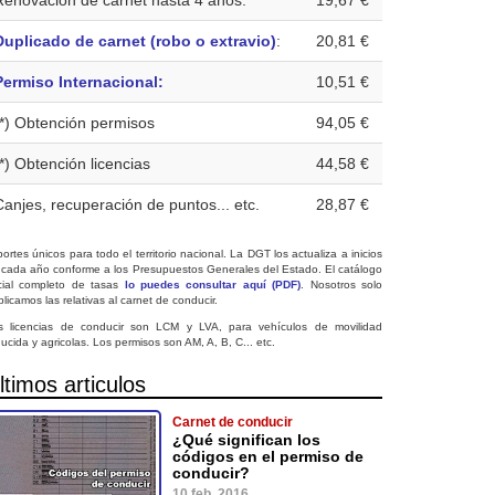
Renovación de carnet hasta 4 años:
19,67 €
Duplicado de carnet (robo o extravio)
:
20,81 €
Permiso Internacional:
10,51 €
(*) Obtención permisos
94,05 €
(*) Obtención licencias
44,58 €
Canjes, recuperación de puntos... etc.
28,87 €
ortes únicos para todo el territorio nacional. La DGT los actualiza a inicios
 cada año conforme a los Presupuestos Generales del Estado. El catálogo
icial completo de tasas
lo puedes consultar aquí (PDF)
. Nosotros solo
licamos las relativas al carnet de conducir.
s licencias de conducir son LCM y LVA, para vehículos de movilidad
ucida y agricolas. Los permisos son AM, A, B, C... etc.
ltimos articulos
Carnet de conducir
¿Qué significan los
códigos en el permiso de
conducir?
10 feb. 2016