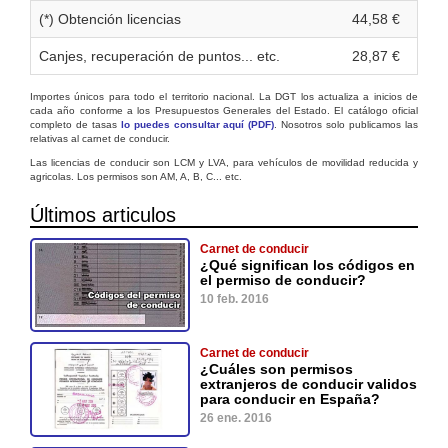
(*) Obtención licencias
44,58 €
Canjes, recuperación de puntos... etc.
28,87 €
Importes únicos para todo el territorio nacional. La DGT los actualiza a inicios de
cada año conforme a los Presupuestos Generales del Estado. El catálogo oficial
completo de tasas
lo puedes consultar aquí (PDF)
. Nosotros solo publicamos las
relativas al carnet de conducir.
Las licencias de conducir son LCM y LVA, para vehículos de movilidad reducida y
agricolas. Los permisos son AM, A, B, C... etc.
Últimos articulos
Carnet de conducir
¿Qué significan los códigos en
el permiso de conducir?
10 feb. 2016
Carnet de conducir
¿Cuáles son permisos
extranjeros de conducir validos
para conducir en España?
26 ene. 2016