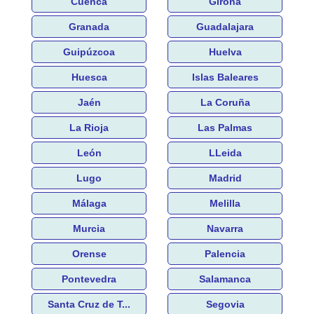
Cuenca
Girona
Granada
Guadalajara
Guipúzcoa
Huelva
Huesca
Islas Baleares
Jaén
La Coruña
La Rioja
Las Palmas
León
LLeida
Lugo
Madrid
Málaga
Melilla
Murcia
Navarra
Orense
Palencia
Pontevedra
Salamanca
Santa Cruz de T...
Segovia