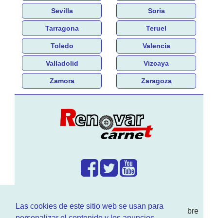
Sevilla
Soria
Tarragona
Teruel
Toledo
Valencia
Valladolid
Vizcaya
Zamora
Zaragoza
¿Que hacemos?
Las cookies de este sitio web se usan para
En
www.RenovarCarnet.com
Te contamos sobre
personalizar el contenido y los anuncios,