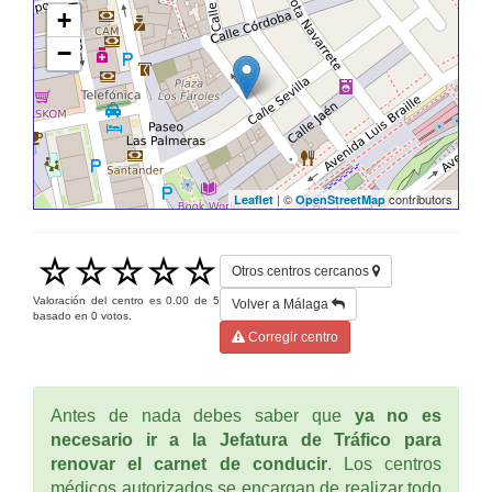
+
−
| ©
contributors
Leaflet
OpenStreetMap
Otros centros cercanos
Valoración del centro es
0.00
de
5
Volver a Málaga
basado en
0
votos.
Corregir centro
Antes de nada debes saber que
ya no es
necesario ir a la Jefatura de Tráfico para
renovar el carnet de conducir
. Los centros
médicos autorizados se encargan de realizar todo