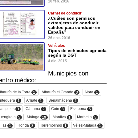
10 feb. 2016
Carnet de conducir
¿Cuáles son permisos
extranjeros de conducir
validos para conducir en
España?
26 ene. 2016
Vehículos
Tipos de vehículos agricola
según la DGT
4 dic. 2015
Municipios con
entro médico:
lhaurín de la Torre
Alhaurín el Grande
Álora
1
3
1
ntequera
Arriate
Benalmádena
1
1
2
ampillos
Cártama
Coín
Estepona
3
2
3
5
uengirola
Málaga
Manilva
Marbella
5
19
1
5
ijas
Ronda
Torremolinos
Vélez-Málaga
1
3
1
1