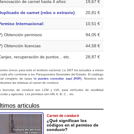
Renovación de carnet hasta 4 años:
19,67 €
Duplicado de carnet (robo o extravio)
:
20,81 €
Permiso Internacional:
10,51 €
(*) Obtención permisos
94,05 €
(*) Obtención licencias
44,58 €
Canjes, recuperación de puntos... etc.
28,87 €
ortes únicos para todo el territorio nacional. La DGT los actualiza a inicios
 cada año conforme a los Presupuestos Generales del Estado. El catálogo
icial completo de tasas
lo puedes consultar aquí (PDF)
. Nosotros solo
licamos las relativas al carnet de conducir.
s licencias de conducir son LCM y LVA, para vehículos de movilidad
ucida y agricolas. Los permisos son AM, A, B, C... etc.
ltimos articulos
Carnet de conducir
¿Qué significan los
códigos en el permiso de
conducir?