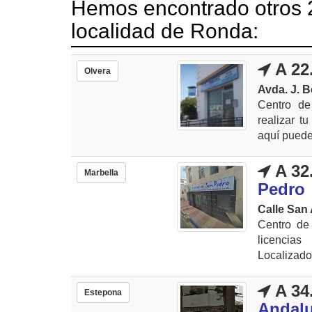
Hemos encontrado otros 2
localidad de Ronda:
A 22
Olvera
Avda. J. B
Centro de
realizar t
aquí puedes
A 32
Marbella
Pedro
Calle San 
Centro de 
licencias
Localizado
A 34
Estepona
Andalu