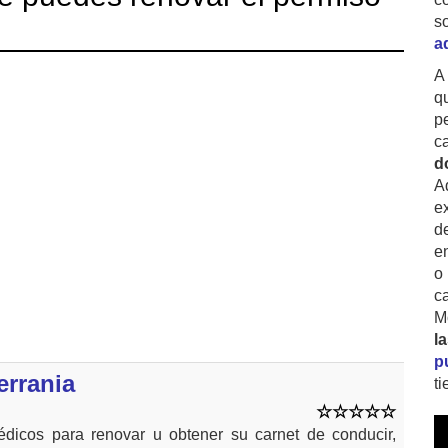
s
a
A
q
p
c
d
A
ex
d
e
o
c
M
l
p
errania
t
dicos para renovar u obtener su carnet de conducir,