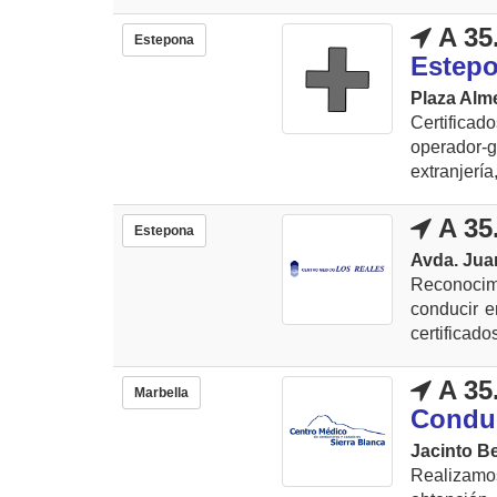
A 35
Estepona
Estep
Plaza Alm
Certificad
operador-g
extranjería
A 35
Estepona
Avda. Juan
Reconocim
conducir e
certificado
A 35
Marbella
Conduc
Jacinto Be
Realizamo