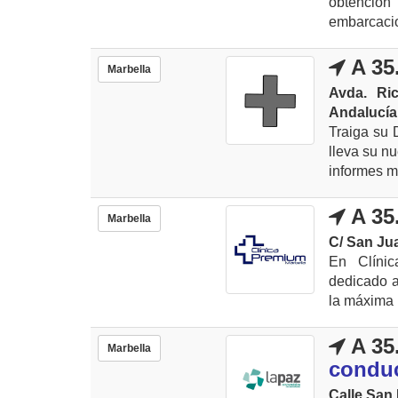
obtenció
embarcacio
A 35
Marbella
Avda. Ric
Andalucía
Traiga su 
lleva su nu
informes mé
A 35
Marbella
C/ San Ju
En Clínic
dedicado a
la máxima p
A 35
Marbella
conduc
Calle San 