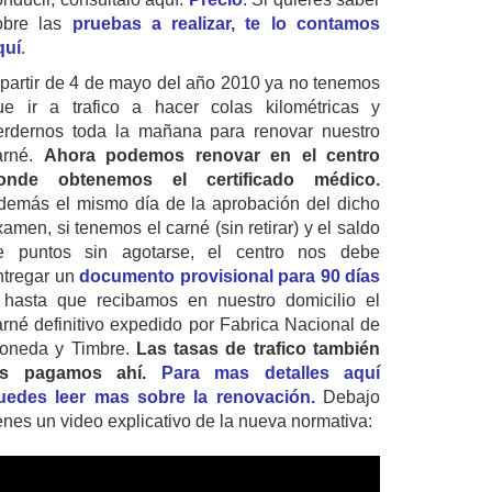
obre las
pruebas a realizar, te lo contamos
quí
.
 partir de 4 de mayo del año 2010 ya no tenemos
ue ir a trafico a hacer colas kilométricas y
erdernos toda la mañana para renovar nuestro
arné.
Ahora podemos renovar en el centro
onde obtenemos el certificado médico.
demás el mismo día de la aprobación del dicho
amen, si tenemos el carné (sin retirar) y el saldo
e puntos sin agotarse, el centro nos debe
ntregar un
documento provisional para 90 días
 hasta que recibamos en nuestro domicilio el
arné definitivo expedido por Fabrica Nacional de
oneda y Timbre.
Las tasas de trafico también
as pagamos ahí.
Para mas detalles aquí
uedes leer mas sobre la renovación.
Debajo
ienes un video explicativo de la nueva normativa: