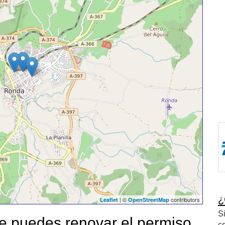
¿
| ©
contributors
Leaflet
OpenStreetMap
S
 puedes renovar el permiso
c