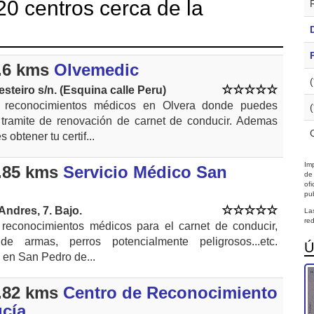
0 centros cerca de la
.6 kms
Olvemedic
esteiro s/n. (Esquina calle Peru)
 reconocimientos médicos en Olvera donde puedes
u tramite de renovación de carnet de conducir. Ademas
 obtener tu certif...
Imp
.85 kms
Servicio Médico San
de
of
pub
Andres, 7. Bajo.
La
red
reconocimientos médicos para el carnet de conducir,
 de armas, perros potencialmente peligrosos...etc.
Ú
 en San Pedro de...
.82 kms
Centro de Reconocimiento
cía