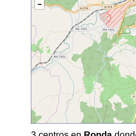
−
3 centros en
Ronda
donde