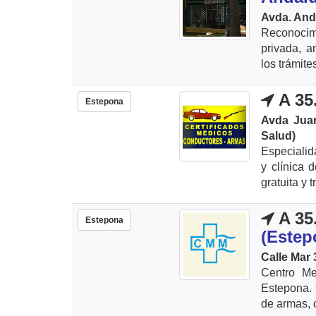
Avda. Anda
Reconocim
privada, a
los trámite
A 35
Estepona
Avda Juan
Salud)
Especialid
y clínica 
gratuita y 
A 35
Estepona
(Estep
Calle Mar 
Centro Me
Estepona. 
de armas, c