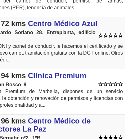
n del carnet de conducir, permiso de armas,
nes (PER), tenencia de animales...
.72 kms
Centro Médico Azul
ardo Soriano 28. Entreplanta, edificio
DNI y carnet de conducir, le hacemos el certificado y se
evo carnet. tramitación gratuita con la DGT online. Otros
di...
.94 kms
Clínica Premium
an Bosco, 8
a Premium de Marbella, dispones de un servicio
 la obtención y renovación de permisos y licencias con
rofesionalidad y a...
.96 kms
Centro Médico de
tores La Paz
Bernabé nº2 , 1ºB