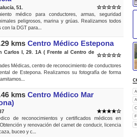
lucía, 51.
iento médico para conductores, armas, seguridad
nimales peligrosos, marina y grúas. Realizamos todos
s con la DGT para...
.29 kms
Centro Médico Estepona
 Carlos I, 29. 1A ( Frente al Centro de
ades Médicas, centro de reconocimiento de conductores
dental de Estepona. Realizamos su fotografía de forma
c
tramitamos...
A
.46 kms
Centro Médico Mar
A
ona)
C
37
F
dico de reconocimientos y certificados médicos en
M
Obtención y renovación del carnet de conducir, licencia
aza, buceo y c...