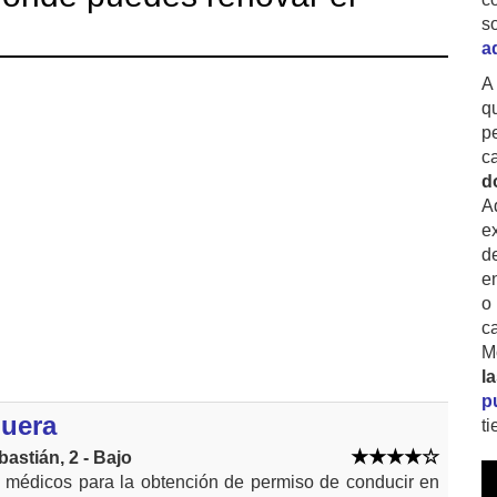
s
a
A
q
p
c
d
A
ex
d
e
o
c
M
l
p
uera
t
astián, 2 - Bajo
 médicos para la obtención de permiso de conducir en