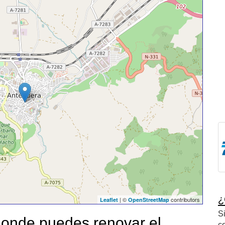
¿
| ©
contributors
Leaflet
OpenStreetMap
S
onde puedes renovar el
c