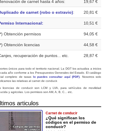
Renovación de carnet hasta 4 años:
19,67 €
Duplicado de carnet (robo o extravio)
:
20,81 €
Permiso Internacional:
10,51 €
(*) Obtención permisos
94,05 €
(*) Obtención licencias
44,58 €
Canjes, recuperación de puntos... etc.
28,87 €
ortes únicos para todo el territorio nacional. La DGT los actualiza a inicios
 cada año conforme a los Presupuestos Generales del Estado. El catálogo
icial completo de tasas
lo puedes consultar aquí (PDF)
. Nosotros solo
licamos las relativas al carnet de conducir.
s licencias de conducir son LCM y LVA, para vehículos de movilidad
ucida y agricolas. Los permisos son AM, A, B, C... etc.
ltimos articulos
Carnet de conducir
¿Qué significan los
códigos en el permiso de
conducir?