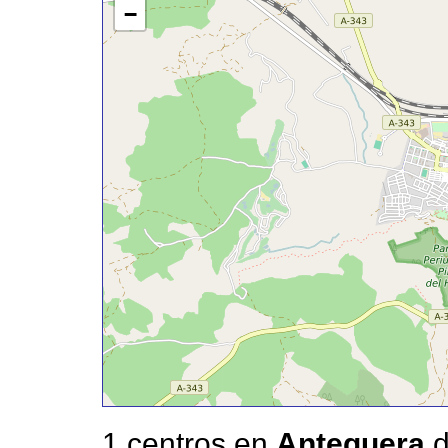
−
1 centros en
Antequera
d