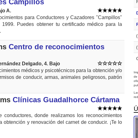
es Campillos
ajo A.
cimientos para Conductores y Cazadores "Campillos"
1999. Puedes obtener tu certificado médico para la
.
ms
Centro de reconocimientos
ernández Delgado, 4. Bajo
imientos médicos y psicotécnicos para la obtención y/o
Imp
rmisos de conducir, armas, animales peligrosos, patrón
de
of
pub
La
red
kms
Clínicas Guadalhorce Cártama
Ú
 conductores, donde realizamos los reconocimientos
a obtención y renovación del carnet de conducir. ¡Te lo