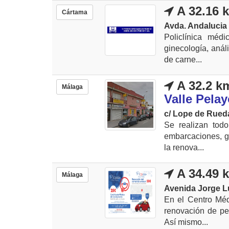
A 32.16 
Cártama
Avda. Andalucia 
Policlínica méd
ginecología, anál
de carne...
A 32.2 k
Málaga
Valle Pela
c/ Lope de Rued
Se realizan todo
embarcaciones, gr
la renova...
A 34.49 
Málaga
Avenida Jorge L
En el Centro Méd
renovación de pe
Así mismo...