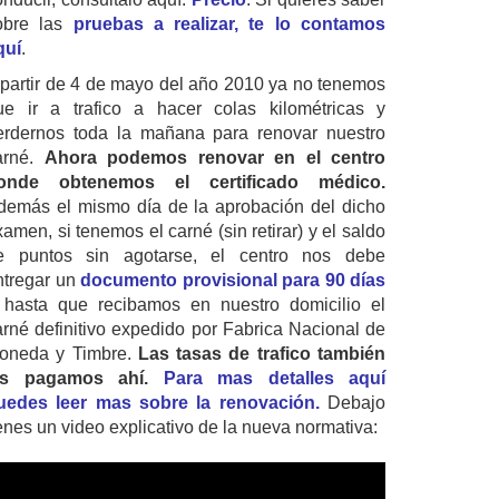
obre las
pruebas a realizar, te lo contamos
quí
.
 partir de 4 de mayo del año 2010 ya no tenemos
ue ir a trafico a hacer colas kilométricas y
erdernos toda la mañana para renovar nuestro
arné.
Ahora podemos renovar en el centro
onde obtenemos el certificado médico.
demás el mismo día de la aprobación del dicho
amen, si tenemos el carné (sin retirar) y el saldo
e puntos sin agotarse, el centro nos debe
ntregar un
documento provisional para 90 días
 hasta que recibamos en nuestro domicilio el
arné definitivo expedido por Fabrica Nacional de
oneda y Timbre.
Las tasas de trafico también
as pagamos ahí.
Para mas detalles aquí
uedes leer mas sobre la renovación.
Debajo
ienes un video explicativo de la nueva normativa: