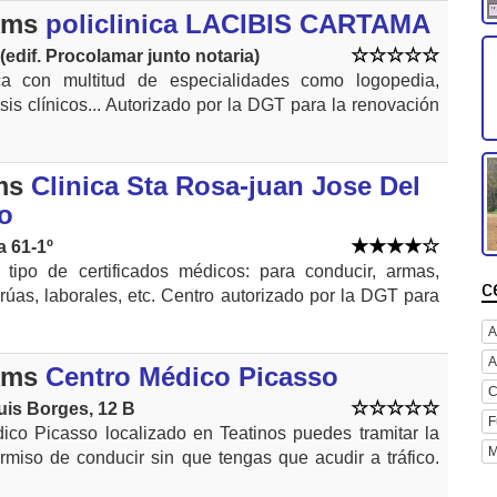
kms
policlinica LACIBIS CARTAMA
(edif. Procolamar junto notaria)
ica con multitud de especialidades como logopedia,
isis clínicos... Autorizado por la DGT para la renovación
ms
Clinica Sta Rosa-juan Jose Del
yo
a 61-1º
 tipo de certificados médicos: para conducir, armas,
c
úas, laborales, etc. Centro autorizado por la DGT para
A
A
kms
Centro Médico Picasso
C
uis Borges, 12 B
F
ico Picasso localizado en Teatinos puedes tramitar la
M
rmiso de conducir sin que tengas que acudir a tráfico.