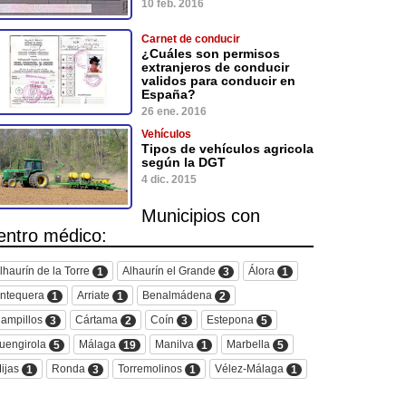
10 feb. 2016
Carnet de conducir
¿Cuáles son permisos
extranjeros de conducir
validos para conducir en
España?
26 ene. 2016
Vehículos
Tipos de vehículos agricola
según la DGT
4 dic. 2015
Municipios con
entro médico:
lhaurín de la Torre
Alhaurín el Grande
Álora
1
3
1
ntequera
Arriate
Benalmádena
1
1
2
ampillos
Cártama
Coín
Estepona
3
2
3
5
uengirola
Málaga
Manilva
Marbella
5
19
1
5
ijas
Ronda
Torremolinos
Vélez-Málaga
1
3
1
1