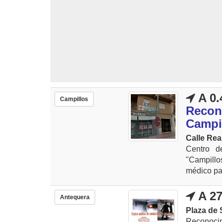
A 0.
Campillos
Recon
Campi
Calle Real
Centro d
"Campillo
médico par
A 27
Antequera
Plaza de 
Reconoci