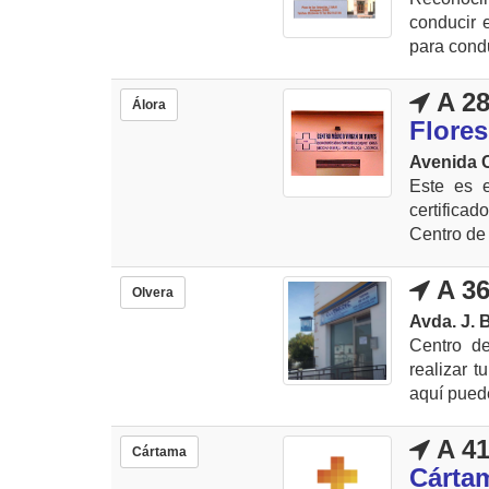
conducir 
para condu
A 28
Álora
Flores
Avenida C
Este es 
certifica
Centro de 
A 36
Olvera
Avda. J. 
Centro d
realizar 
aquí puede
A 41
Cártama
Cárta