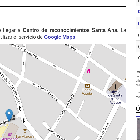
 llegar a
Centro de reconocimientos Santa Ana
. La
izar el servicio de
Google Maps
.
Imp
de
of
pub
La
red
Ú