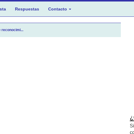
sta
Respuestas
Contacto
 reconocimi...
¿
S
c