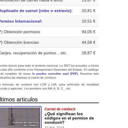
Renovación de carnet hasta 4 años:
19,67 €
Duplicado de carnet (robo o extravio)
:
20,81 €
Permiso Internacional:
10,51 €
(*) Obtención permisos
94,05 €
(*) Obtención licencias
44,58 €
Canjes, recuperación de puntos... etc.
28,87 €
ortes únicos para todo el territorio nacional. La DGT los actualiza a inicios
 cada año conforme a los Presupuestos Generales del Estado. El catálogo
icial completo de tasas
lo puedes consultar aquí (PDF)
. Nosotros solo
licamos las relativas al carnet de conducir.
s licencias de conducir son LCM y LVA, para vehículos de movilidad
ucida y agricolas. Los permisos son AM, A, B, C... etc.
ltimos articulos
Carnet de conducir
¿Qué significan los
códigos en el permiso de
conducir?
10 feb. 2016