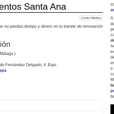
ientos Santa Ana
s
a
A
Centro Médico
q
e no pierdas tiempo y dinero en tu tramite de renovación
p
c
d
ión
A
ex
 Málaga )
d
e
do Fernández Delgado, 4. Bajo
o
mapa
c
M
l
p
t