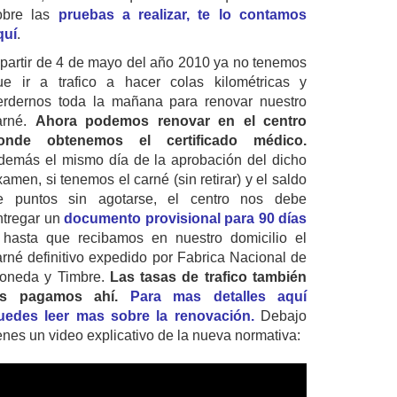
obre las
pruebas a realizar, te lo contamos
quí
.
 partir de 4 de mayo del año 2010 ya no tenemos
ue ir a trafico a hacer colas kilométricas y
erdernos toda la mañana para renovar nuestro
arné.
Ahora podemos renovar en el centro
onde obtenemos el certificado médico.
demás el mismo día de la aprobación del dicho
amen, si tenemos el carné (sin retirar) y el saldo
e puntos sin agotarse, el centro nos debe
ntregar un
documento provisional para 90 días
 hasta que recibamos en nuestro domicilio el
arné definitivo expedido por Fabrica Nacional de
oneda y Timbre.
Las tasas de trafico también
as pagamos ahí.
Para mas detalles aquí
uedes leer mas sobre la renovación.
Debajo
ienes un video explicativo de la nueva normativa: