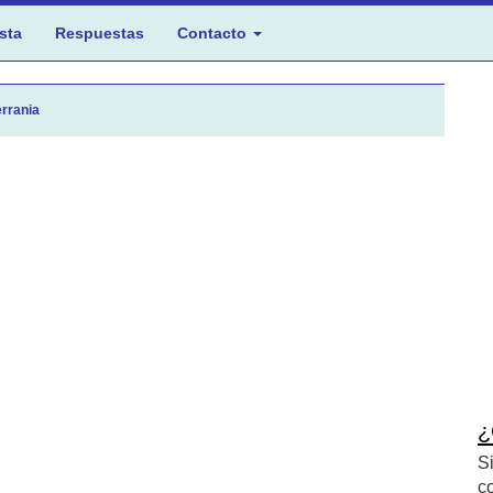
sta
Respuestas
Contacto
errania
¿
S
c