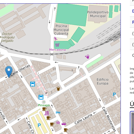
Imp
de
of
pub
La
red
Ú