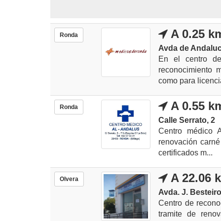
A 0.25 k
Ronda
Avda de Andalucí
En el centro d
reconocimiento m
como para licencia
A 0.55 k
Ronda
Calle Serrato, 2
Centro médico A
renovación carné
certificados m...
A 22.06 
Olvera
Avda. J. Besteiro
Centro de recono
tramite de reno