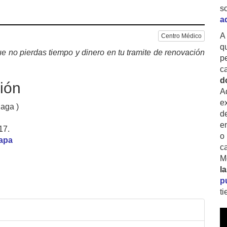
s
a
A
Centro Médico
q
e no pierdas tiempo y dinero en tu tramite de renovación
p
c
d
ión
A
ex
aga )
d
e
17.
o
mapa
c
M
l
p
t