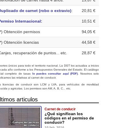
Renovación de carnet hasta 4 años:
19,67 €
Duplicado de carnet (robo o extravio)
:
20,81 €
Permiso Internacional:
10,51 €
(*) Obtención permisos
94,05 €
(*) Obtención licencias
44,58 €
Canjes, recuperación de puntos... etc.
28,87 €
ortes únicos para todo el territorio nacional. La DGT los actualiza a inicios
 cada año conforme a los Presupuestos Generales del Estado. El catálogo
icial completo de tasas
lo puedes consultar aquí (PDF)
. Nosotros solo
licamos las relativas al carnet de conducir.
s licencias de conducir son LCM y LVA, para vehículos de movilidad
ucida y agricolas. Los permisos son AM, A, B, C... etc.
ltimos articulos
Carnet de conducir
¿Qué significan los
códigos en el permiso de
conducir?
10 feb. 2016