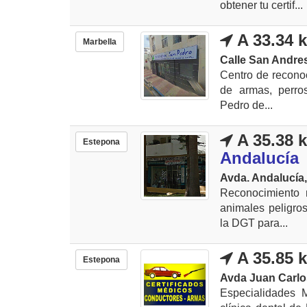
obtener tu certif...
A 33.34 
Marbella
Calle San Andres
Centro de reconoc
de armas, perros
Pedro de...
A 35.38 
Estepona
Andalucía
Avda. Andalucía,
Reconocimiento 
animales peligro
la DGT para...
A 35.85 
Estepona
Avda Juan Carlos 
Especialidades 