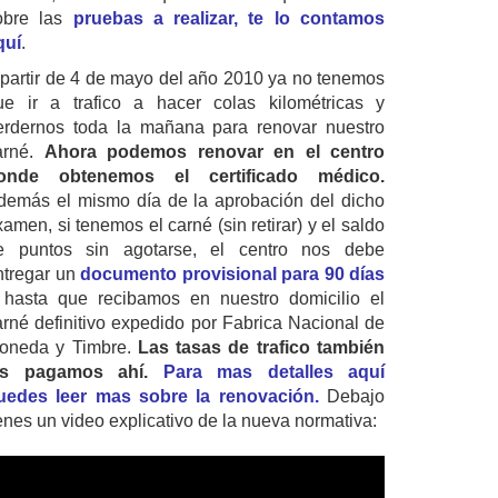
obre las
pruebas a realizar, te lo contamos
quí
.
 partir de 4 de mayo del año 2010 ya no tenemos
ue ir a trafico a hacer colas kilométricas y
erdernos toda la mañana para renovar nuestro
arné.
Ahora podemos renovar en el centro
onde obtenemos el certificado médico.
demás el mismo día de la aprobación del dicho
amen, si tenemos el carné (sin retirar) y el saldo
e puntos sin agotarse, el centro nos debe
ntregar un
documento provisional para 90 días
 hasta que recibamos en nuestro domicilio el
arné definitivo expedido por Fabrica Nacional de
oneda y Timbre.
Las tasas de trafico también
as pagamos ahí.
Para mas detalles aquí
uedes leer mas sobre la renovación.
Debajo
ienes un video explicativo de la nueva normativa: