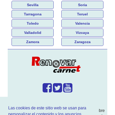
Sevilla
Soria
Tarragona
Teruel
Toledo
Valencia
Valladolid
Vizcaya
Zamora
Zaragoza
¿Que hacemos?
Las cookies de este sitio web se usan para
En
www.RenovarCarnet.com
Te contamos sobre
personalizar el contenido y los anuncios,